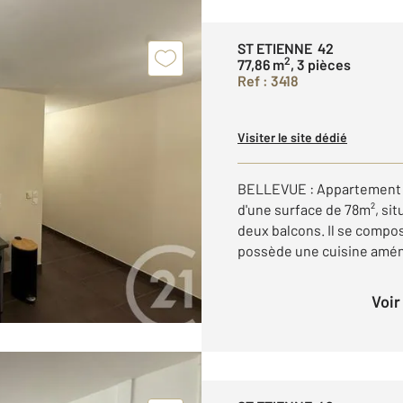
ST ETIENNE 42
2
77,86 m
, 3 pièces
Ref : 3418
Visiter le site dédié
BELLEVUE : Appartement de
d'une surface de 78m², sit
deux balcons. Il se compo
possède une cuisine amén
Voi