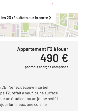
Créer une alerte
 les 23 résultats sur la carte
Appartement F2 à louer
490 €
par mois charges comprises
E : Venez découvrir ce bel
e T2, refait à neuf, d'une surface
our un étudiant ou un jeune actif. Le
jour lumineux, une cuisine ...