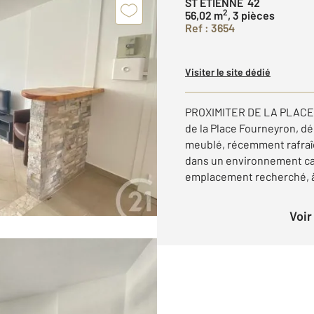
ST ETIENNE 42
2
56,02 m
, 3 pièces
Ref : 3654
Visiter le site dédié
PROXIMITER DE LA PLACE
de la Place Fourneyron, d
meublé, récemment rafraîc
dans un environnement ca
emplacement recherché, à 
Voi