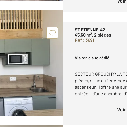
Voi
ST ETIENNE 42
2
45,60 m
, 2 pièces
Ref : 3691
Visiter le site dédié
SECTEUR GROUCHY/LA TER
pièces, situé au 1er étage
ascenseur. Il offre une su
entrée, , d'une chambre, d'
Voi