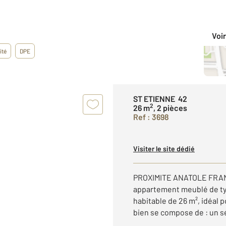
Voir
ité
DPE
ST ETIENNE 42
2
26 m
, 2 pièces
Ref : 3698
Visiter le site dédié
PROXIMITE ANATOLE FRANC
appartement meublé de typ
habitable de 26 m², idéal p
bien se compose de : un sé