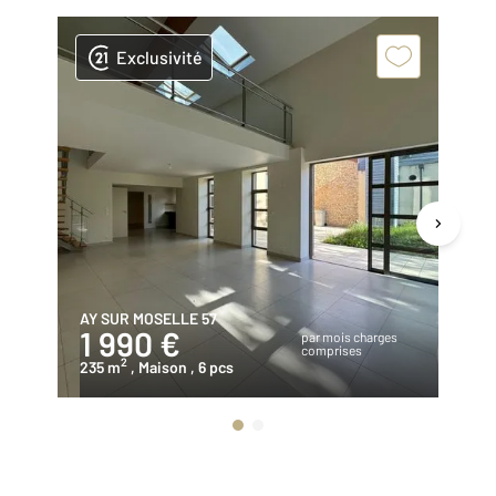
Exclusivité
AY SUR MOSELLE 57
TH
1 990 €
1
par mois charges
comprises
2
235 m
, Maison
, 6 pcs
17