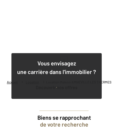
1
Vous envisagez
une carrière dans l'immobilier ?
Accueil
Location
Location Maison AMNEVILLE LES THERMES
Découvrir nos offres
Biens se rapprochant
de votre recherche