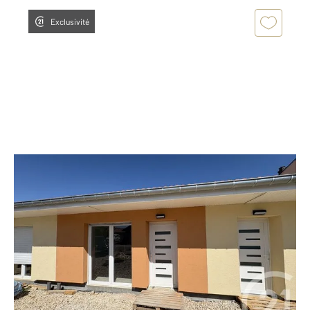
Exclusivité
AMNEVILLE LES THERMES 57
2
60,10 m
, 3 pièces
Ref : 28609
Maison à louer
920 €
par mois charges comprises
Visiter le site dédié