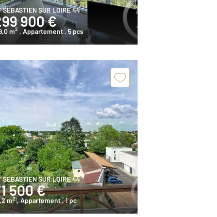
T SEBASTIEN SUR LOIRE 44
299 900 €
2
9,0 m
, Appartement
, 5 pcs
T SEBASTIEN SUR LOIRE 44
71 500 €
2
,2 m
, Appartement
, 1 pc