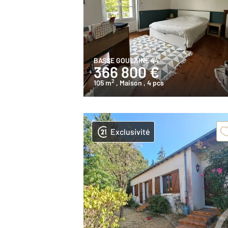
BASSE GOULAINE 44
366 800 €
2
105 m
, Maison
, 4 pcs
Exclusivité