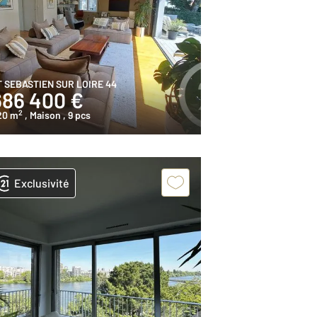
T SEBASTIEN SUR LOIRE 44
686 400 €
2
20 m
, Maison
, 9 pcs
Exclusivité