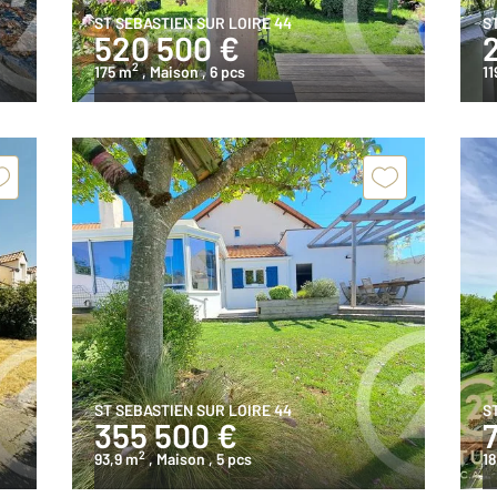
ST SEBASTIEN SUR LOIRE 44
S
520 500 €
2
175 m
, Maison
, 6 pcs
11
ST SEBASTIEN SUR LOIRE 44
S
355 500 €
2
93,9 m
, Maison
, 5 pcs
18