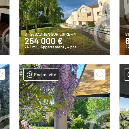
ST SEBASTIEN SUR LOIRE 44
S
254 000 €
2
74,1 m
, Appartement
, 4 pcs
2
Exclusivité