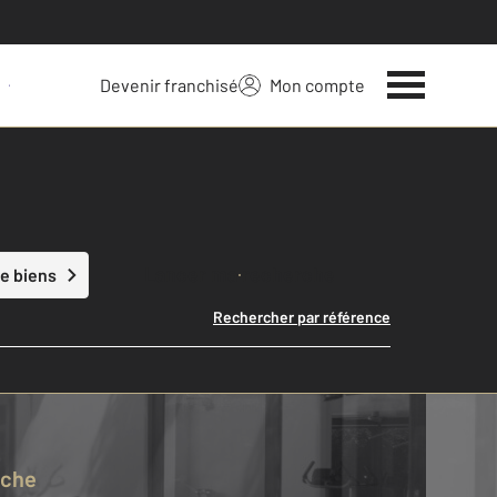
Devenir franchisé
Mon compte
 votre bien
Lancer ma recherche
e biens
Rechercher par référence
rche