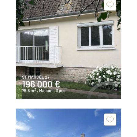
ST MARCEL 27
196 000 €
2
75,8 m
, Maison
, 3 pcs