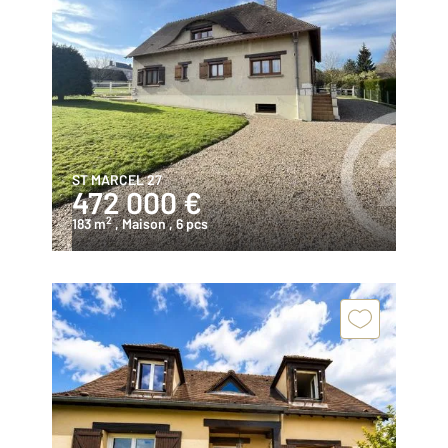
ST MARCEL 27
472 000 €
2
183 m
, Maison
, 6 pcs