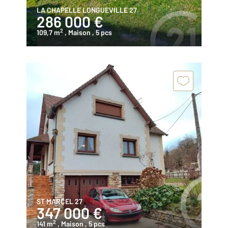
LA CHAPELLE LONGUEVILLE 27
286 000 €
2
109,7 m
, Maison
, 5 pcs
ST MARCEL 27
347 000 €
2
141 m
, Maison
, 5 pcs