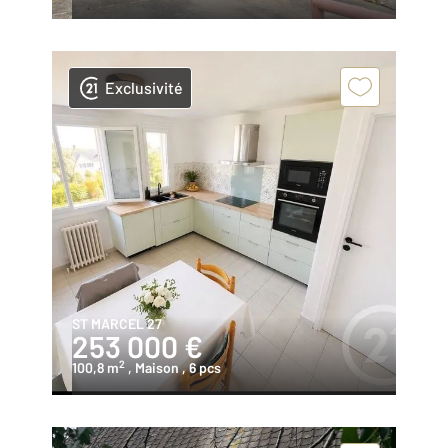
Exclusivité
ST MARCEL 27
253 000 €
2
100,8 m
, Maison
, 6 pcs