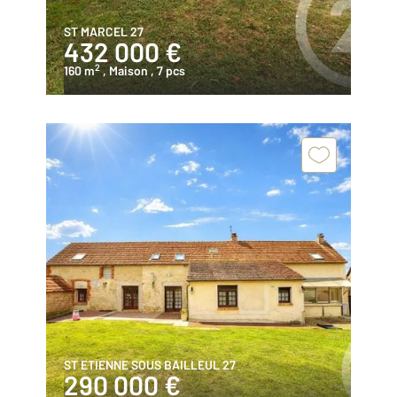
ST MARCEL 27
432 000 €
2
160 m
, Maison
, 7 pcs
ST ETIENNE SOUS BAILLEUL 27
290 000 €