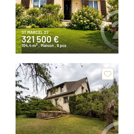
ST MARCEL 27
321 500 €
2
104,4 m
, Maison
, 6 pcs