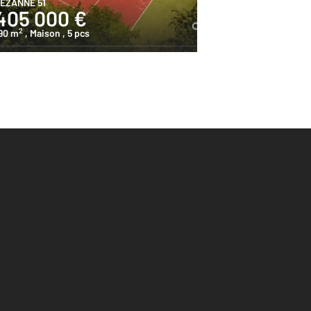
EZANNE 51
SEZANNE 51
405 000 €
80 000 
2
2
90 m
, Maison
, 5 pcs
117,2 m
, Maison