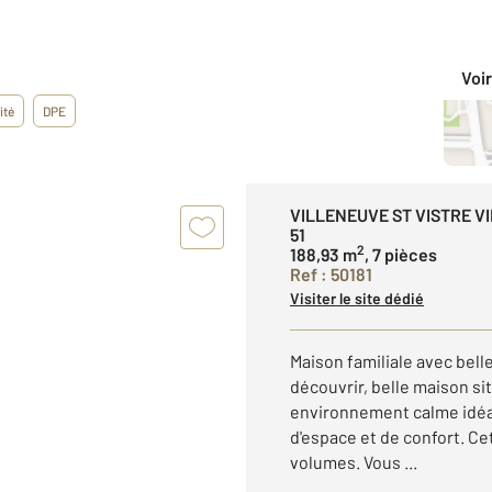
Voir
ité
DPE
VILLENEUVE ST VISTRE V
51
2
188,93 m
, 7 pièces
Ref : 50181
Visiter le site dédié
Maison familiale avec bel
découvrir, belle maison s
environnement calme idéal
d'espace et de confort. Ce
volumes. Vous ...