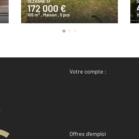
SEZANNE 51
S
172 000 €
2
105 m
, Maison
, 5 pcs
1
Votre compte :
Accéder à mon compte
Offres d'emploi