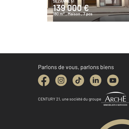
SEZANNE 51
139 000 €
2
180 m
, Maison
, 7 pcs
Parlons de vous, parlons biens
CENTURY 21, une société du groupe