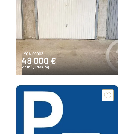
LYON 69003
48 000 €
2
27 m
, Parking