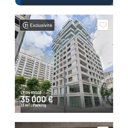
Exclusivité
LYON 69003
35 000 €
2
13 m
, Parking