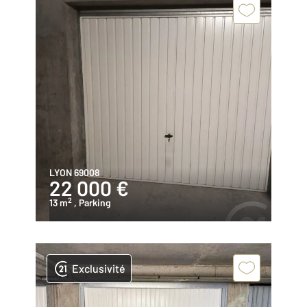
LYON 69008
22 000 €
2
13 m
, Parking
Exclusivité