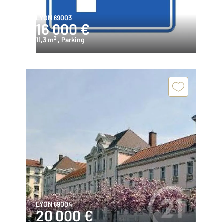
LYON 69003
16 000 €
2
11,3 m
, Parking
LYON 69004
20 000 €