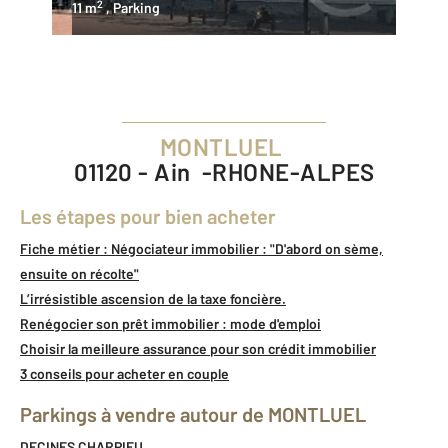
2
11 m
, Parking
MONTLUEL
01120 - Ain -RHONE-ALPES
Les étapes pour bien acheter
Fiche métier : Négociateur immobilier : "D'abord on sème,
ensuite on récolte"
L’irrésistible ascension de la taxe foncière.
Renégocier son prêt immobilier : mode d'emploi
Choisir la meilleure assurance pour son crédit immobilier
3 conseils pour acheter en couple
Parkings à vendre autour de MONTLUEL
DECINES CHARPIEU