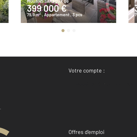
MOUANS SARTOUX 06
M
399 000 €
2
79,9 m
, Appartement
, 3 pcs
7
Votre compte :
Accéder à mon compte
Offres d'emploi