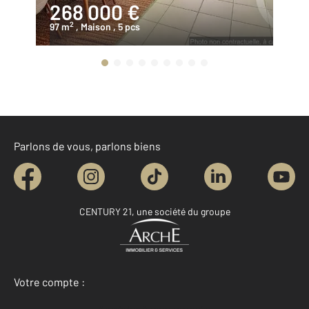
268 000 €
3
2
97 m
, Maison
, 5 pcs
56
Parlons de vous, parlons biens
CENTURY 21, une société du groupe
Votre compte :