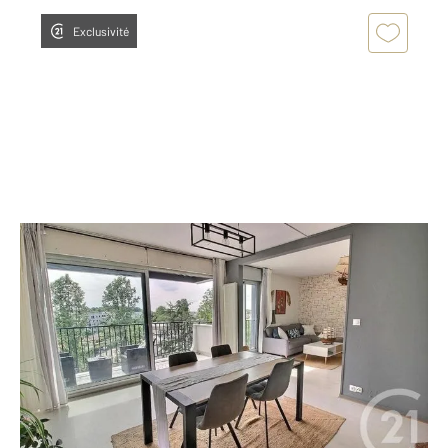
Exclusivité
LORMONT 33
2
93,18 m
, 5 pièces
Ref : 4328
Appartement T5 à vendre
229 000 €
Visiter le site dédié
Century 21 Ax immo vous présente cet appartement