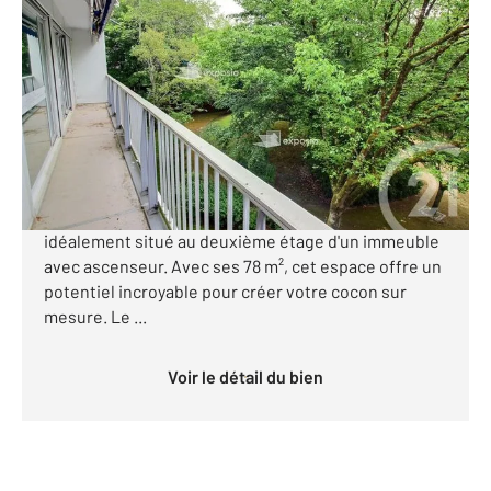
LORMONT 33
2
77,43 m
, 4 pièces
Ref : 3938
Appartement F3 Bis à vendre
176 850 €
CENTURY 21 AXIMMO vous présente : Découvrez cet
appartement spacieux et lumineux à Lormont,
idéalement situé au deuxième étage d'un immeuble
avec ascenseur. Avec ses 78 m², cet espace offre un
potentiel incroyable pour créer votre cocon sur
mesure. Le ...
Voir le détail du bien