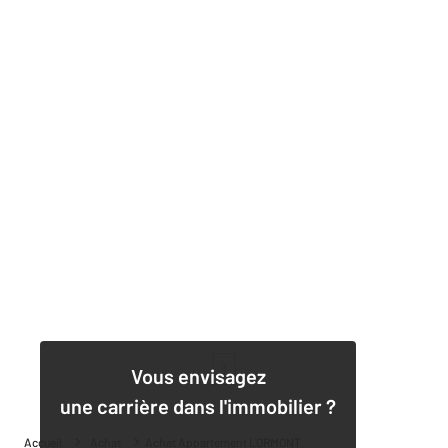
1
Vous envisagez
une carrière dans l'immobilier ?
Accueil
Achat
Achat Appartement LORMONT