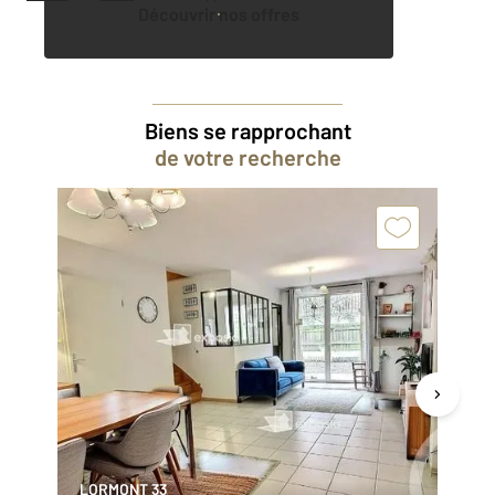
Découvrir nos offres
Biens se rapprochant
de votre recherche
LORMONT 33
CE