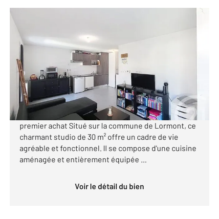
LORMONT 33
2
30,09 m
, 1 pièce
Ref : 8812
Appartement F1 à vendre
87 000 €
Visiter le site dédié
Studio 30 m² à Lormont Idéal investisseur ou
premier achat Situé sur la commune de Lormont, ce
charmant studio de 30 m² offre un cadre de vie
agréable et fonctionnel. Il se compose d'une cuisine
aménagée et entièrement équipée ...
Voir le détail du bien