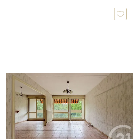
LORMONT 33
2
85 m
, 4 pièces
Ref : 12986
Appartement T4 à vendre
164 000 €
LORMONT - Les Iris. CENTURY 21 vous propose cet