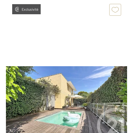
Exclusivité
ANTIBES 06
2
97,51 m
, 5 pièces
Ref : 35971
Maison à vendre
730 000 €
ANTIBES HAUTEURS EXCLUSIVITE : Nichée dans un
petit domaine sécurisé à Antibes, cette maison de