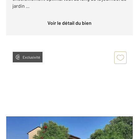
jardin ...
Voir le détail du bien
Exclusivité
ANTIBES 06
2
147,50 m
, 7 pièces
Ref : 195