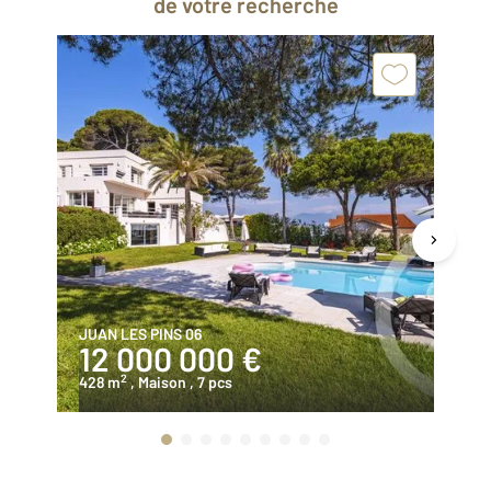
de votre recherche
JUAN LES PINS 06
JU
12 000 000 €
1
2
428 m
, Maison
, 7 pcs
18