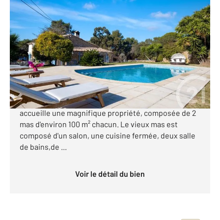
ANTIBES 06
2
201,97 m
, 6 pièces
Ref : 1697
Maison à vendre
1 690 000 €
Exclusivité - PROPRIETE D'EXCEPTION A ANTIBES
Cette élégante station balnéaire azuréenne
accueille une magnifique propriété, composée de 2
mas d'environ 100 m² chacun. Le vieux mas est
composé d'un salon, une cuisine fermée, deux salle
de bains,de ...
Voir le détail du bien