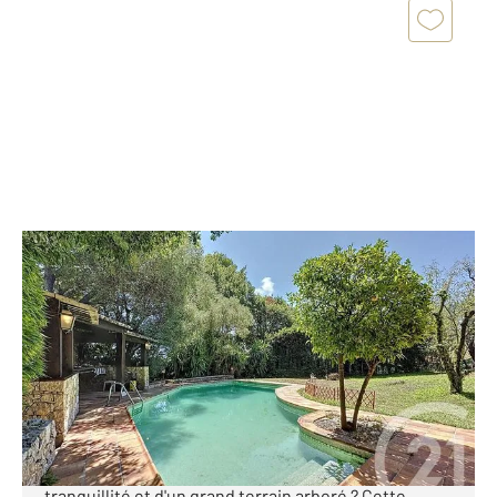
ANTIBES 06
2
124,70 m
, 7 pièces
Ref : 37706
Maison à vendre
850 000 €
ANTIBES - RASTINES Maison provençale avec
piscine et aperçu mer Vous rêvez de charme, de
tranquillité et d'un grand terrain arboré ? Cette