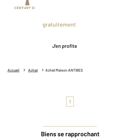
Prenez un temps d'avance sur le marché
en profitant
gratuitement
des Ventes
Privées CENTURY 21.
J'en profite
Accueil
Achat
Achat Maison ANTIBES
1
Biens se rapprochant