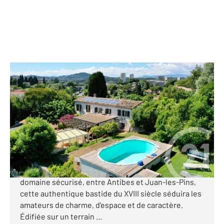
ANTIBES 06
2
192 m
, 8 pièces
Ref : 37387
Maison à vendre
849 000 €
ANTIBES - Peyregoue Authentique bastide du XVIII
siècle entre Antibes et Juan-les-Pins Située dans un
domaine sécurisé, entre Antibes et Juan-les-Pins,
cette authentique bastide du XVIII siècle séduira les
amateurs de charme, d'espace et de caractère.
Édifiée sur un terrain ...