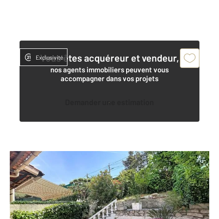
Vous êtes acquéreur et vendeur,
Exclusivité
nos agents immobiliers peuvent vous
accompagner dans vos projets
Demander une estimation
ANTIBES 06
2
68,90 m
, 3 pièces
Ref : 2333
Maison à vendre
420 000 €