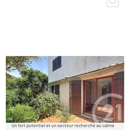
ANTIBES 06
2
125,20 m
, 4 pièces
Ref : 1894
Maison à vendre
598 900 €
MAISON INDIVIDUELLE DE 4/5 PIECES SUR 500 M² DE
TERRAIN. Dans le secteur rechercher du Roi Soleil:
Un fort potentiel et un secteur recherché au calme