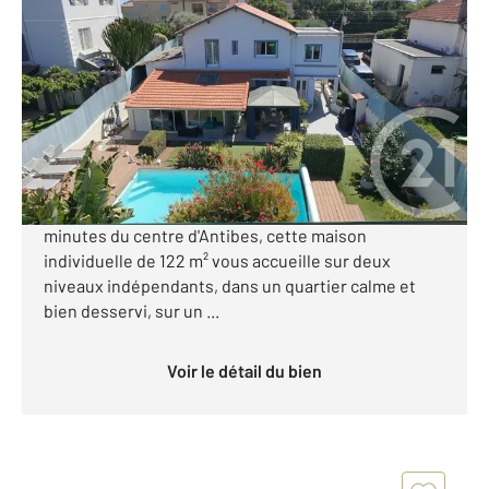
ANTIBES 06
2
122,30 m
, 5 pièces
Ref : 38118
Maison à vendre
750 000 €
Antibes Maison individuelle 122 m² Terrain clos,
jardin, piscine, garage, parking Nichée à quelques
minutes du centre d'Antibes, cette maison
individuelle de 122 m² vous accueille sur deux
niveaux indépendants, dans un quartier calme et
bien desservi, sur un ...
Voir le détail du bien