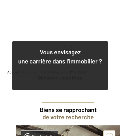
1
Vous envisagez
une carrière dans l'immobilier ?
Accueil
Achat
Achat Maison HOMECOURT
Découvrir nos offres
Biens se rapprochant
de votre recherche