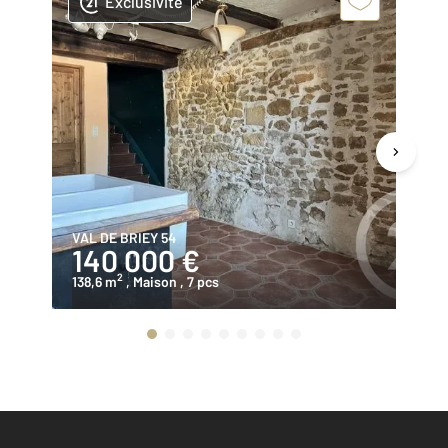
Exclusivité
VAL DE BRIEY 54
GI
140 000 €
2
2
138,6 m
, Maison
, 7 pcs
13