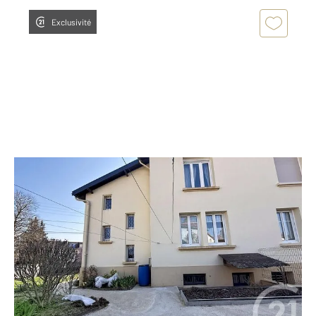
Exclusivité
HOMECOURT 54
2
105,47 m
, 5 pièces
Ref : 28324
Maison à vendre
159 500 €
Nichée dans le calme de Homécourt, cette maison
de 105m² vous accueille dès l'entrée par un espace