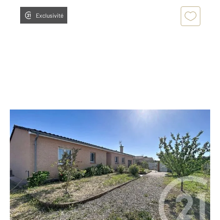
Exclusivité
VERNET 31
2
113 m
, 4 pièces
Ref : 1960
Maison à vendre
299 000 €
Située au fond d'une impasse, dans un quartier
résidentiel particulièrement calme du Vernet, cette