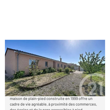
VERNET 31
2
113 m
, 4 pièces
Ref : 71843
Maison à vendre
299 000 €
Située au fond d'une impasse, dans un quartier
résidentiel particulièrement calme du Vernet, cette
maison de plain-pied construite en 1999 offre un
cadre de vie agréable, à proximité des commerces,
des écoles et de la gare accessibles à pied ...