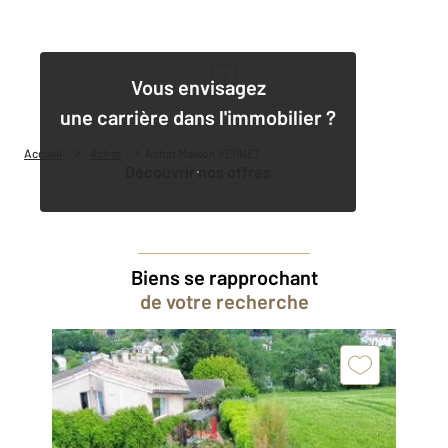
1
Vous envisagez
une carrière dans l'immobilier ?
Accueil
Achat
Achat Maison VERNET
Découvrir nos offres
Biens se rapprochant
de votre recherche