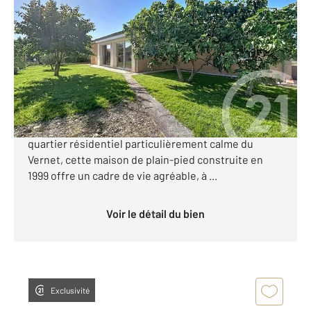
2
113 m
, 4 pièces
Ref : 71842
Maison à vendre
299 000 €
VILLA PLAIN PIED situé au Nord de Auterive et 15mn
de Muret Située au fond d'une impasse, dans un
quartier résidentiel particulièrement calme du
Vernet, cette maison de plain-pied construite en
1999 offre un cadre de vie agréable, à ...
Voir le détail du bien
Exclusivité