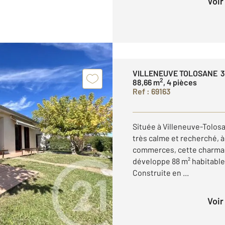
Voi
VILLENEUVE TOLOSANE 3
2
88,66 m
, 4 pièces
Ref : 69163
Située à Villeneuve-Tolosa
très calme et recherché, 
commerces, cette charman
développe 88 m² habitables
Construite en ...
Voi