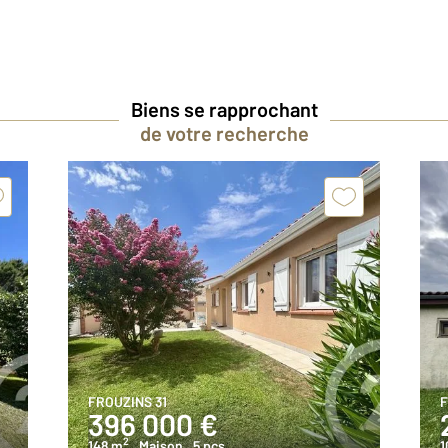
Biens se rapprochant
de votre recherche
FROUZINS 31
F
396 000 €
2
148 m
, Maison
, 5 pcs
1