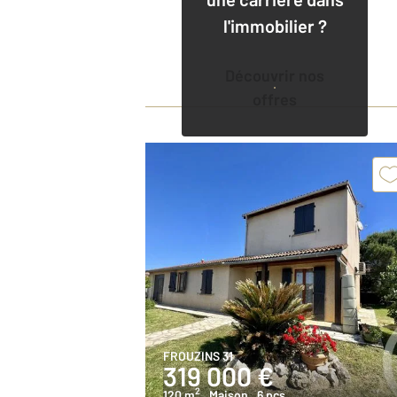
l'immobilier ?
Découvrir nos
offres
FROUZINS 31
319 000 €
2
120 m
, Maison
, 6 pcs