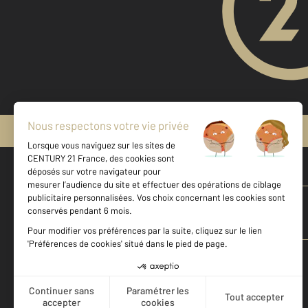
Mentions légales & CGU
Vente maison à VILLENEUVE TOLOSANE
Vente maison à TOULOUSE
Vente maison à BLAGNAC
Vente maison à CARBONNE
Vente maison à CAZERES