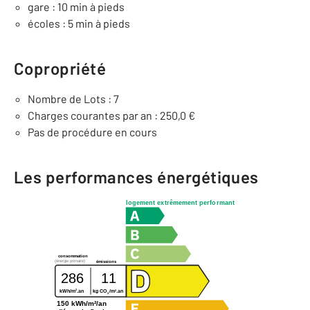
gare : 10 min à pieds
écoles : 5 min à pieds
Copropriété
Nombre de Lots : 7
Charges courantes par an : 250,0 €
Pas de procédure en cours
Les performances énergétiques
logement extrêmement performant
consommation
(énergie primaire)
émissions
286
11
2
2
kWh/m
.an
kg CO
/m
.an
2
150 kWh/m²/an