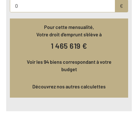
€
Pour cette mensualité,
Votre droit d'emprunt s'élève à
1 465 619
€
Voir les 94 biens correspondant à votre
budget
Découvrez nos autres calculettes