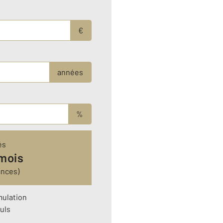
€
années
%
és
 mois
ances)
mulation
uls