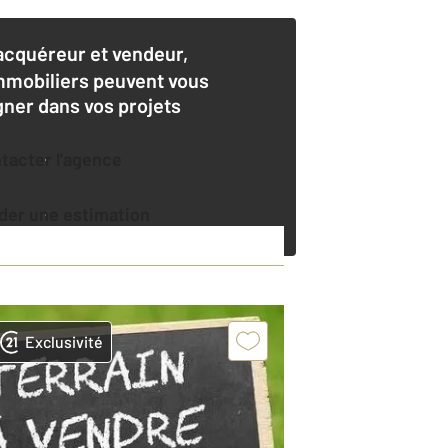
acquéreur et vendeur,
mmobiliers peuvent vous
er dans vos projets
ntacter l'agence
der une estimation
Exclusivité