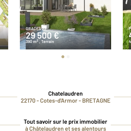
GRACES 22
P
29 500 €
2
390 m
, Terrain
4
Chatelaudren
22170 - Cotes-d'Armor - BRETAGNE
Tout savoir sur le prix immobilier
à Châtelaudren et ses alentours