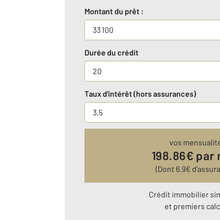
Montant du prêt :
Durée du crédit
Taux d'intérêt (hors assurances)
vos mensualit
198.86
€ par
(Dont
6.9
€ d’assur
Crédit immobilier si
et premiers calc