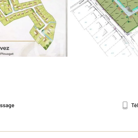
essage
T