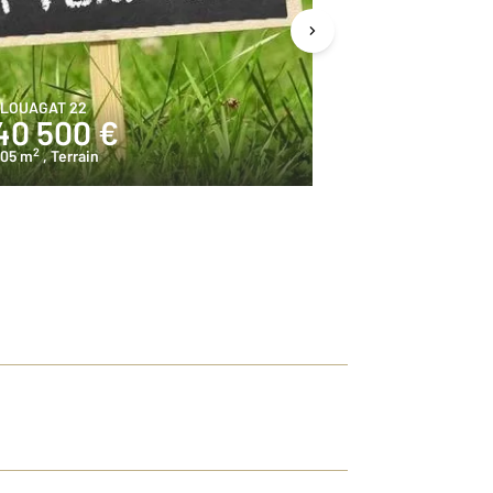
LOUAGAT 22
PLOUMAGOAR 2
40 500 €
44 000 
2
2
05 m
, Terrain
400 m
, Terrain