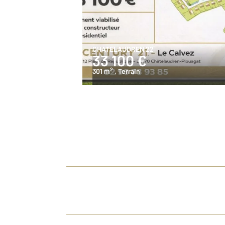
CHATELAUDREN 22
33 100 €
2
301 m
, Terrain