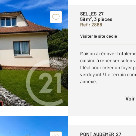
SELLES 27
2
59 m
, 3 pièces
Ref : 2888
Visiter le site dédié
Maison à rénover totalemen
cuisine à repenser selon 
Idéal pour créer un foyer 
verdoyant ! Le terrain co
annexe.
Voi
PONT AUDEMER 27