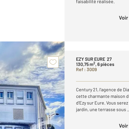
faisabilité réalisée.
Voi
EZY SUR EURE 27
2
130,75 m
, 6 pièces
Ref : 3009
Century 21, l'agence de D
cette charmante maison de 
d'Ezy sur Eure. Vous serez
jardin, une terrasse sous ..
Voi