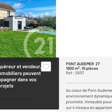
PONT AUDEMER 27
quéreur et vendeur,
2
1600 m
, 10 pièces
mmobiliers peuvent
Ref : 2037
pagner dans vos
projets
Au coeur de Pont-Audemer
environnement dynamique
 une estimation
proximité. Immeuble pouv
sur 4 niveaux en apparte