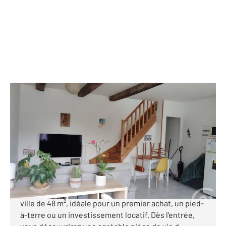
ST PAIR SUR MER 50
2
46,47 m
, 3 pièces
Ref : 45468
Maison à vendre
177 000 €
CENTURY 21 Royer Immo vous propose au cœur de
SAINT-PAIR-SUR-MER, cette charmante maison de
ville de 48 m², idéale pour un premier achat, un pied-
à-terre ou un investissement locatif. Dès l'entrée,