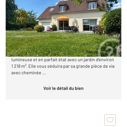
2
132 m
, 5 pièces
Ref : 44377
Maison à vendre
444 000 €
CENTURY 21 Royer Immo vous propose à SAINT-
PAIR-SUR-MER, à 650 mètres de la mer, une maison
lumineuse et en parfait état avec un jardin d'environ
1 218 m². Elle vous séduira par sa grande pièce de vie
avec cheminée ...
Voir le détail du bien