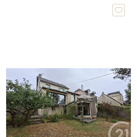
ST PAIR SUR MER 50
2
132,09 m
, 8 pièces
Ref : 45573
Maison à vendre
680 000 €
CENTURY 21 Royer Immo vous propose à Saint-Pair-
sur-Mer cette maison de 141 m² offrant de beaux