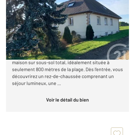
2
135,50 m
, 7 pièces
Ref : 45384
Maison à vendre
470 000 €
CENTURY 21 Royer Immo vous propose à Saint-Pair-
sur-Mer, dans le secteur recherché de Kairon, cette
maison sur sous-sol total, idéalement située à
seulement 800 mètres de la plage. Dès l'entrée, vous
découvrirez un rez-de-chaussée comprenant un
séjour lumineux, une ...
Voir le détail du bien