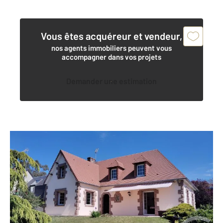
Vous êtes acquéreur et vendeur,
nos agents immobiliers peuvent vous
accompagner dans vos projets
Demander une estimation
ST PAIR SUR MER 50
2
133,53 m
, 5 pièces
Ref : 45416
Maison à vendre
450 000 €