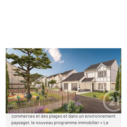
ST PAIR SUR MER 50
2
76,59 m
, 4 pièces
Ref : 44463
Maison à vendre
295 000 €
CENTURY 21 Royer Immo vous présente à SAINT-
PAIR-SUR-MER, idéalement situé à proximité des
commerces et des plages et dans un environnement
paysager, le nouveau programme immobilier « Le