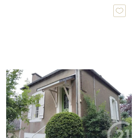
ST PAIR SUR MER 50
2
86,50 m
, 5 pièces
Ref : 42029
Maison à vendre
255 000 €
CENTURY 21 Royer Immo vous propose à SAINT PAIR
SUR MER à 800 mètres du centre-ville et de la plage