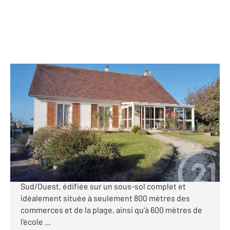
ST PAIR SUR MER 50
2
115,85 m
, 6 pièces
Ref : 44876
Maison à vendre
349 000 €
CENTURY 21 Royer Immo vous propose, à SAINT-
PAIR-SUR-MER, cette agréable maison exposée
Sud/Ouest, édifiée sur un sous-sol complet et
idéalement située à seulement 800 mètres des
commerces et de la plage, ainsi qu'à 600 mètres de
l'école ...