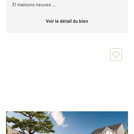
31 maisons neuves ...
Voir le détail du bien
ST PAIR SUR MER 50
2
89,82 m
, 4 pièces
Ref : 44465