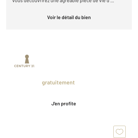
vous découvrirez une agréable pièce de vie d ...
Voir le détail du bien
Prenez un temps d'avance sur le marché
en profitant
gratuitement
des Ventes
Privées CENTURY 21.
J'en profite