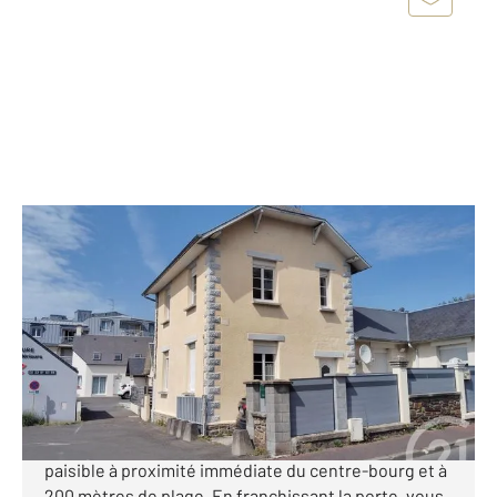
ST PAIR SUR MER 50
2
75,59 m
, 5 pièces
Ref : 45494
Maison à vendre
270 000 €
CENTURY 21 Royer Immo vous propose à SAINT PAIR
SUR MER, cette maison de 76m² offre un cadre de vie
paisible à proximité immédiate du centre-bourg et à
200 mètres de plage. En franchissant la porte, vous