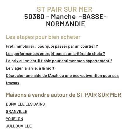
ST PAIR SUR MER
50380 - Manche -BASSE-
NORMANDIE
Les étapes pour bien acheter
Prêt immobilier : pourquoi passer par un courtier ?
Les performances énergétiques : un critère de choix ?
Le prix au m² est-il fiable pour estimer mon appartement ?
Le viager, à la vie, à la mort.
Décrocher une aide de l'Anah ou une éco-subvention pour ses
travaux
Maisons à vendre autour de ST PAIR SUR MER
DONVILLE LES BAINS
GRANVILLE
YQUELON
JULLOUVILLE