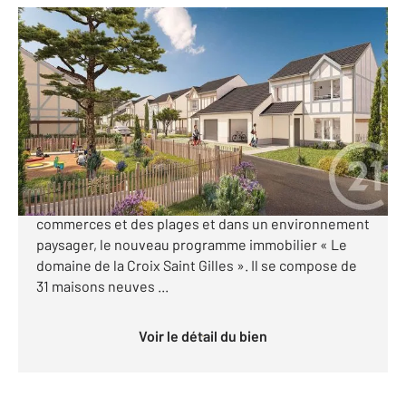
ST PAIR SUR MER 50
2
101,29 m
, 5 pièces
Ref : 44466
Maison à vendre
414 000 €
CENTURY 21 Royer Immo vous présente à SAINT-
PAIR-SUR-MER, idéalement situé à proximité des
commerces et des plages et dans un environnement
paysager, le nouveau programme immobilier « Le
domaine de la Croix Saint Gilles ». Il se compose de
31 maisons neuves ...
Voir le détail du bien