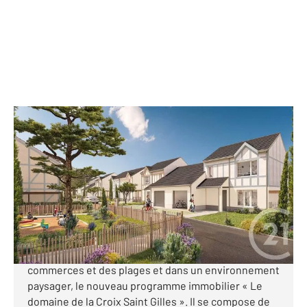
ST PAIR SUR MER 50
2
79,91 m
, 4 pièces
Ref : 44464
Maison à vendre
330 000 €
CENTURY 21 Royer Immo vous présente à SAINT-
PAIR-SUR-MER, idéalement situé à proximité des
commerces et des plages et dans un environnement
paysager, le nouveau programme immobilier « Le
domaine de la Croix Saint Gilles ». Il se compose de