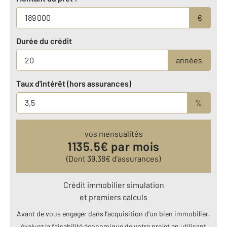
€
Durée du crédit
années
Taux d'intérêt (hors assurances)
%
vos mensualités
1135.5
€ par mois
(Dont
39.38
€ d’assurances)
Crédit immobilier simulation
et premiers calculs
Avant de vous engager dans l’acquisition d’un bien immobilier,
évaluez la faisabilité économique de votre projet en utilisant