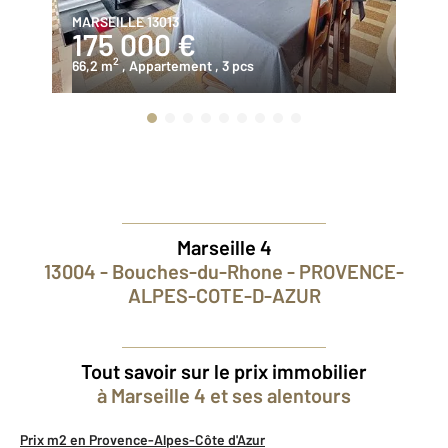
MARSEILLE 13013
MA
175 000 €
1
2
66,2 m
, Appartement
, 3 pcs
70
Marseille 4
13004 - Bouches-du-Rhone - PROVENCE-
ALPES-COTE-D-AZUR
Tout savoir sur le prix immobilier
à Marseille 4 et ses alentours
Prix m2 en Provence-Alpes-Côte d'Azur