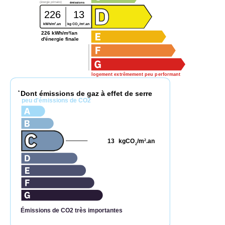
(énergie primaire)
émissions
226
13
2
2
kWh/m
.an
kg CO
/m
.an
2
226 kWh/m²/an
d'énergie finale
logement extrêmement peu performant
Dont émissions de gaz à effet de serre
*
peu d'émissions de CO2
13
kgCO
/m
.an
2
2
Émissions de CO2 très importantes