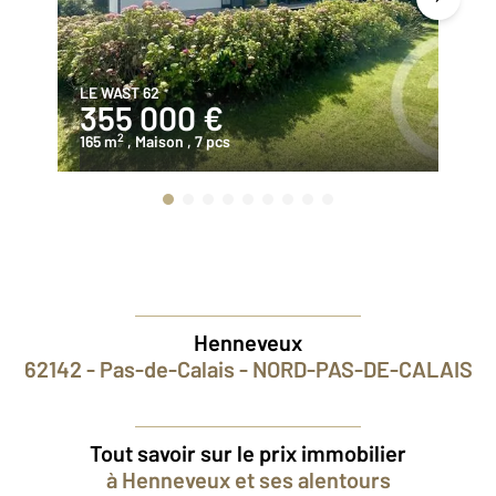
LE WAST 62
SA
355 000 €
3
2
165 m
, Maison
, 7 pcs
15
Henneveux
62142 - Pas-de-Calais - NORD-PAS-DE-CALAIS
Tout savoir sur le prix immobilier
à Henneveux et ses alentours