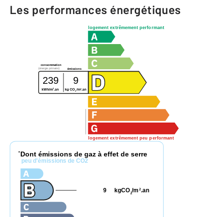
Les performances énergétiques
logement extrêmement performant
consommation
(énergie primaire)
émissions
239
9
2
2
kWh/m
.an
kg CO
/m
.an
2
logement extrêmement peu performant
Dont émissions de gaz à effet de serre
*
peu d'émissions de CO2
9
kgCO
/m
.an
2
2