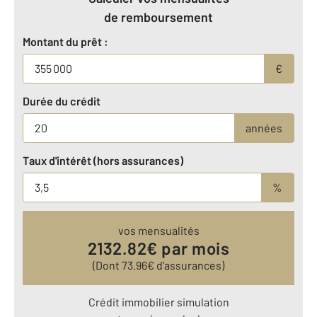
de remboursement
Montant du prêt :
€
Durée du crédit
années
Taux d'intérêt (hors assurances)
%
vos mensualités
2132.82
€ par mois
(Dont
73.96
€ d’assurances)
Crédit immobilier simulation