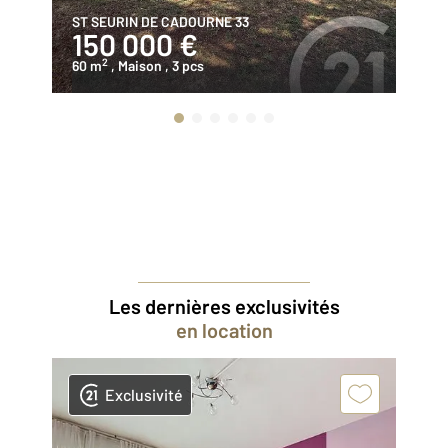
ST SEURIN DE CADOURNE 33
SA
150 000 €
2
2
60 m
, Maison
, 3 pcs
11
Les dernières exclusivités
en location
Exclusivité