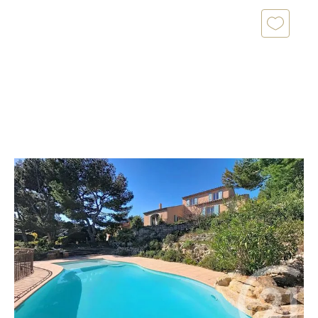
PARADOU 13
2
176,10 m
, 5 pièces
Ref : 97
Maison à vendre
855 000 €
En vente avec votre agence CENTURY 21 Horizons,
une magnifique maison nichée sur les hauteurs du