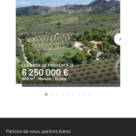
LES BAUX DE PROVENCE 13
MO
6 250 000 €
2
2
600 m
, Maison
, 10 pcs
80
Parlons de vous, parlons biens