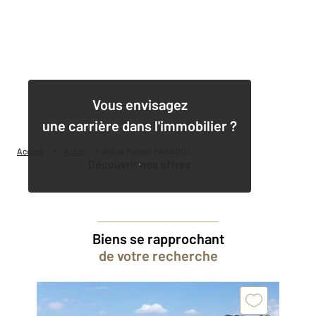
1
Vous envisagez
une carrière dans l'immobilier ?
Accueil
Achat
Achat Maison PARADOU
Découvrir nos offres
Biens se rapprochant
de votre recherche