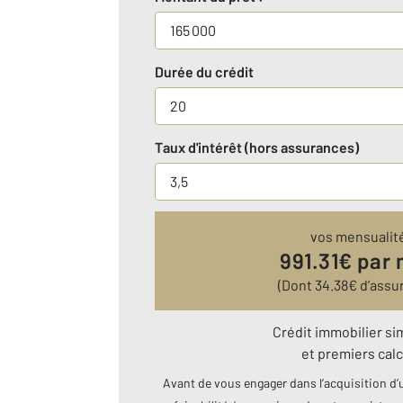
Durée du crédit
Taux d'intérêt (hors assurances)
vos mensualit
991.31
€ par 
(Dont
34.38
€ d’assu
Crédit immobilier si
et premiers calc
Avant de vous engager dans l’acquisition d’u