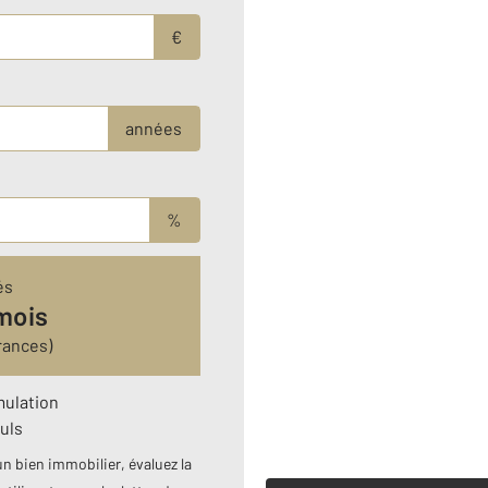
€
années
%
és
mois
rances)
mulation
uls
n bien immobilier, évaluez la