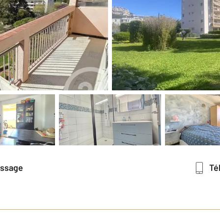
essage
T