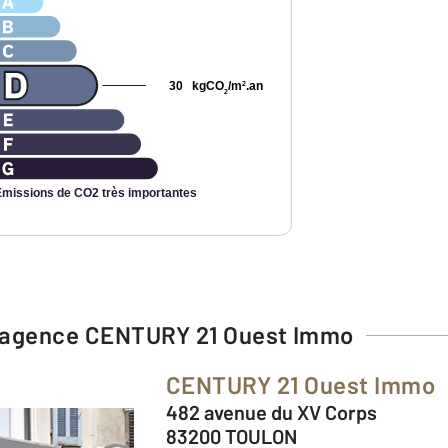
30
kgCO
/m
.an
2
2
Émissions de CO2 très importantes
l'agence
CENTURY 21 Ouest Immo
CENTURY 21 Ouest Immo
482 avenue du XV Corps
83200 TOULON