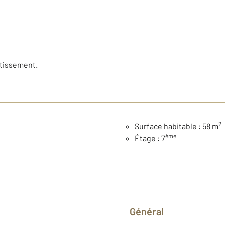
stissement.
2
Surface habitable : 58 m
ème
Étage : 7
Général