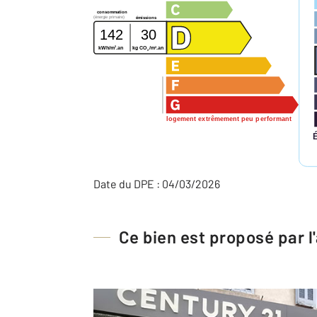
consommation
(énergie primaire)
émissions
142
30
2
2
kWh/m
.an
kg CO
/m
.an
2
logement extrêmement peu performant
Date du DPE : 04/03/2026
Ce bien est proposé par 