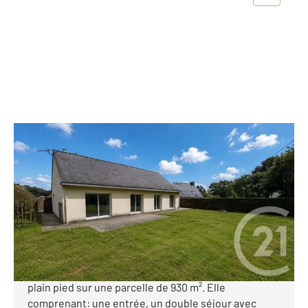
PLOEREN 56
2
131 m
, 5 pièces
Ref : 3565
Maison à vendre
394 000 €
PLOEREN - PETITE SUISSE Aux portes de Vannes
dans un quartier calme maison d'environ 130 m² de
plain pied sur une parcelle de 930 m². Elle
comprenant: une entrée, un double séjour avec