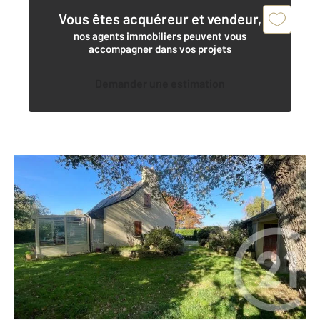
Vous êtes acquéreur et vendeur,
nos agents immobiliers peuvent vous
accompagner dans vos projets
Demander une estimation
PLOEREN 56
2
130 m
, 6 pièces
Ref : 3377
Maison à vendre
449 500 €
PLOEREN CENTRE. Maison d'environ 130 m² sur une
parcelle de 1353 m² constructible (zone UA). Elle