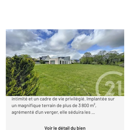
PLOEREN 56
2
146,35 m
, 6 pièces
Ref : 1355
Maison à vendre
600 000 €
Découvrez cette superbe maison d'architecte située
à Ploeren, une véritable perle rare offrant calme,
intimité et un cadre de vie privilégié. Implantée sur
un magnifique terrain de plus de 3 800 m²,
agrémenté d'un verger, elle séduira les ...
Voir le détail du bien