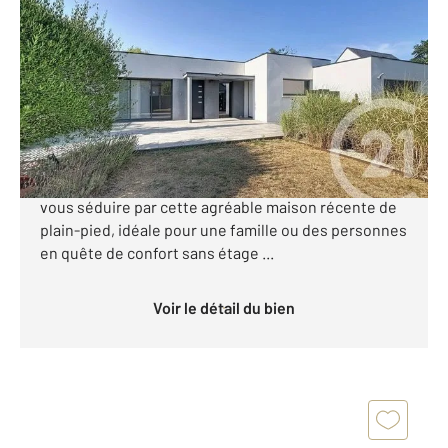
2
100 m
, 4 pièces
Ref : 1460
Maison à vendre
422 300 €
Située sur la commune de Ploeren proche du bourg,
d'un arrêt de bus Kiceo et des commodités, laissez-
vous séduire par cette agréable maison récente de
plain-pied, idéale pour une famille ou des personnes
en quête de confort sans étage ...
Voir le détail du bien