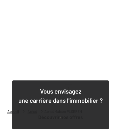
1
Vous envisagez
une carrière dans l'immobilier ?
Accueil
Achat
Achat Maison PLOEREN
Découvrir nos offres