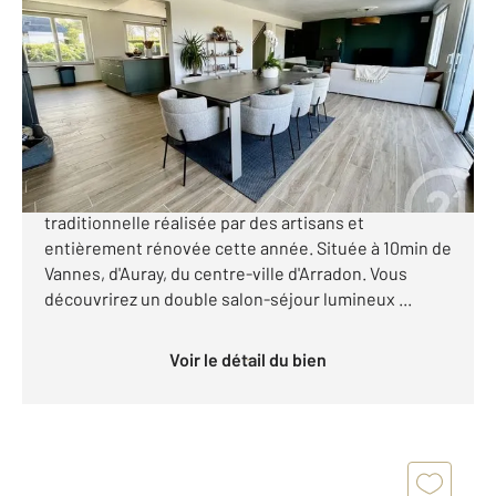
2
157,43 m
, 7 pièces
Ref : 3422
Maison à vendre
427 000 €
PLOEREN En proximité immédiate de Vannes, venez
découvrir cette charmante maison de construction
traditionnelle réalisée par des artisans et
entièrement rénovée cette année. Située à 10min de
Vannes, d'Auray, du centre-ville d'Arradon. Vous
découvrirez un double salon-séjour lumineux ...
Voir le détail du bien