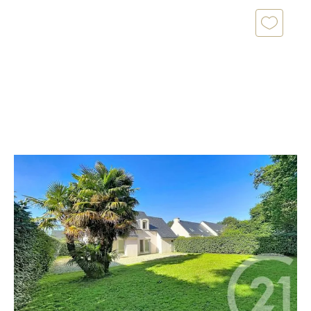
PLOEREN 56
2
110 m
, 6 pièces
Ref : 1414
Maison à vendre
422 300 €
Maison de 110m² habitable (120 m2 au sol), proposant
quatre chambres et un bureau, deux WC, une salle