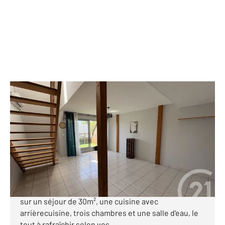
PLOEREN 56
2
66,06 m
, 5 pièces
Ref : 1440
Maison à vendre
262 500 €
Au cœur de Ploeren, ce duplex de 65m² au dernier
étage d'une résidence propose une entrée donnant
sur un séjour de 30m², une cuisine avec
arrièrecuisine, trois chambres et une salle d'eau, le
tout à rafraîchir selon vos ...