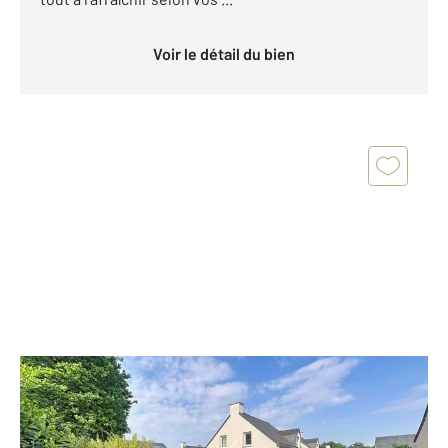
Voir le détail du bien
PLOEREN 56
2
108,56 m
, 5 pièces
Ref : 1348