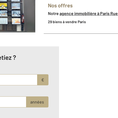
Nos offres
Notre
agence immobilière à Paris R
29 biens à vendre Paris
tiez ?
€
années