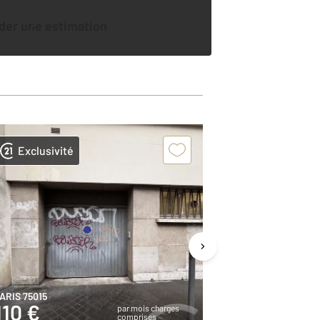
der une estimation
Exclusivité
Exclusivit
ARIS 75015
PARIS 75010
110 €
110 €
par mois charges
comprises