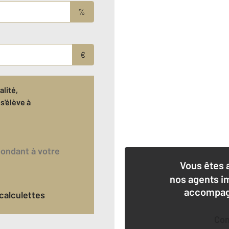
%
€
lité,
s'élève à
€
Vous êtes 
nos agents i
accompagn
calculettes
Co