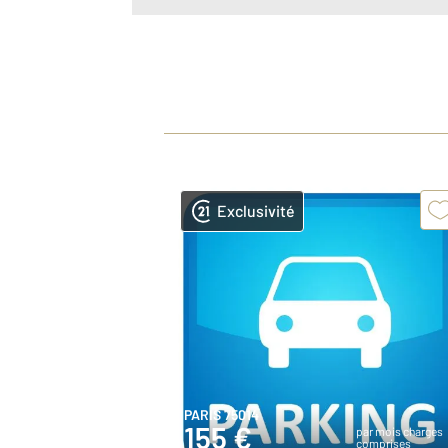
Exclusivité
PARIS 75014
155 €
par mois charges
comprises