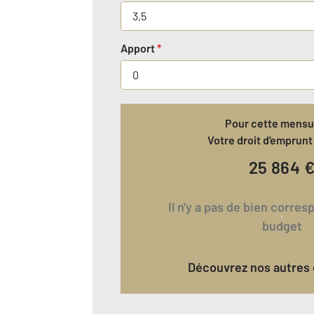
Apport
*
Pour cette mensua
Votre droit d'emprunt 
25 864
Il n'y a pas de bien correspondant à votre
budget
Découvrez nos autres 