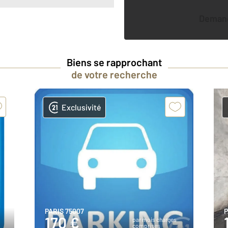
Deman
Biens se rapprochant
de votre recherche
Exclusivité
PARIS 75007
P
170 €
par mois charges
comprises