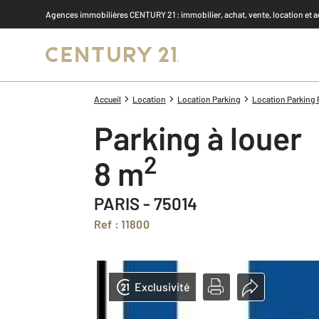
Agences immobilières CENTURY 21
: immobilier, achat, vente, location et 
Accueil
Location
Location Parking
Location Parking P
Parking à louer
2
8 m
PARIS - 75014
Ref : 11800
Exclusivité