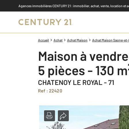
Agences immobilières CENTURY 21
: immobilier, achat, vente, location et 
Accueil
Achat
Achat Maison
Achat Maison Saone-et-L
Maison à vendre
5 pièces - 130 m
CHATENOY LE ROYAL - 71
Ref : 22420