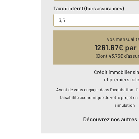
Taux d'intérêt (hors assurances)
vos mensualit
1261.67
€ par
(Dont
43.75
€ d’assu
Crédit immobilier si
et premiers calc
Avant de vous engager dans l’acquisition d’u
faisabilité économique de votre projet en 
simulation
Découvrez nos autres 