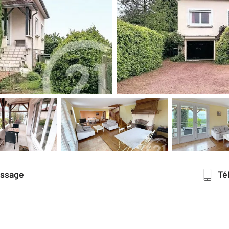
essage
T