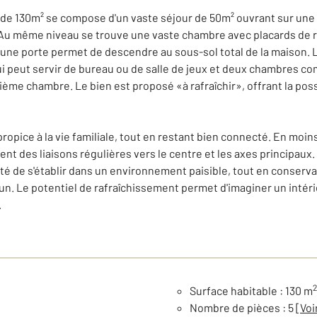
de 130m² se compose d'un vaste séjour de 50m² ouvrant sur une t
Au même niveau se trouve une vaste chambre avec placards de ra
une porte permet de descendre au sous-sol total de la maison. 
i peut servir de bureau ou de salle de jeux et deux chambres co
me chambre. Le bien est proposé «à rafraîchir», offrant la possi
propice à la vie familiale, tout en restant bien connecté. En moin
rent des liaisons régulières vers le centre et les axes principaux.
é de s'établir dans un environnement paisible, tout en conserv
n. Le potentiel de rafraîchissement permet d'imaginer un intéri
.
2
Surface habitable : 130 m
Nombre de pièces : 5
[Voi