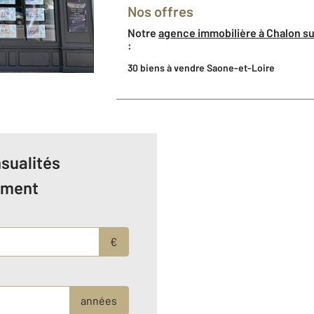
Nos offres
Notre
agence immobilière à Chalon s
:
30 biens à vendre Saone-et-Loire
sualités
ement
€
années