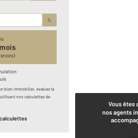
%
és
 mois
rances)
mulation
uls
n bien immobilier, évaluez la
utilisant nos calculettes de
Vous êtes 
nos agents i
calculettes
accompagn
Co