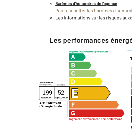
Barèmes d'honoraires de l'agence
Pour consulter les barèmes d'honorair
Les informations sur les risques auxq
Les performances énerg
logement extrêmement performant
*
consommation
(énergie primaire)
émissions
199
52
2
2
kg CO
/m
.an
kWh/m
.an
2
179 kWh/m²/an
d'énergie finale
logement extrêmement peu performant