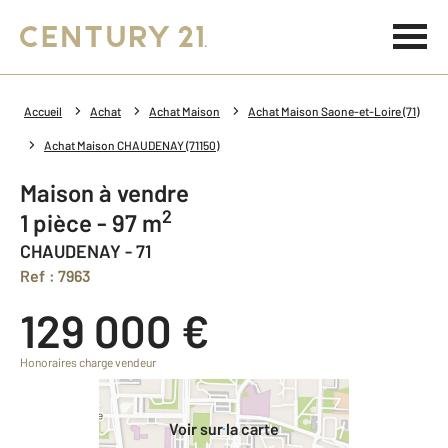
Accueil
Achat
Achat Maison
Achat Maison Saone-et-Loire (71)
Achat Maison CHAUDENAY (71150)
Maison à vendre
2
1 pièce - 97 m
CHAUDENAY - 71
Ref : 7963
129 000 €
Honoraires charge vendeur
Voir sur la carte