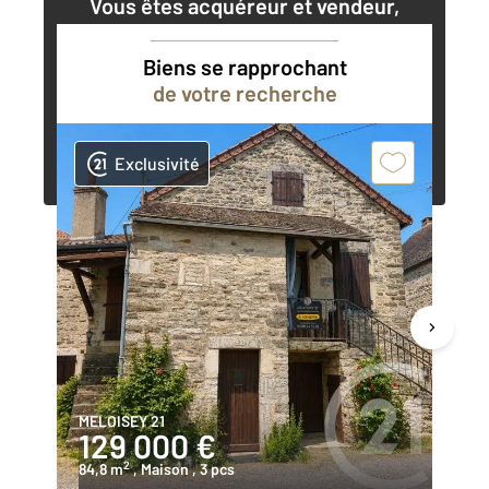
Vous êtes acquéreur et vendeur,
nos agents immobiliers peuvent vous
accompagner dans vos projets
Biens se rapprochant
de votre recherche
Contacter l'agence
Demander une estimation
Exclusivité
MELOISEY 21
CH
129 000 €
1
2
84,8 m
, Maison
, 3 pcs
76