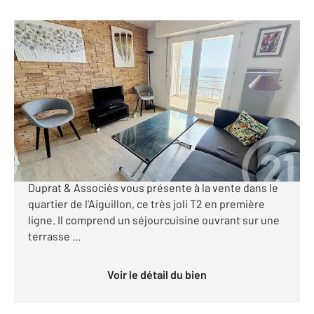
ARCACHON 33
2
27 m
, 2 pièces
Ref : 872
Appartement F2 à vendre
330 000 €
[Appartement première ligne - une chambre -
Terrasse - ascenseur - parking et cellier] Century 21
Duprat & Associés vous présente à la vente dans le
quartier de l'Aiguillon, ce très joli T2 en première
ligne. Il comprend un séjourcuisine ouvrant sur une
terrasse ...
Voir le détail du bien