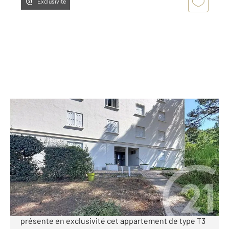
Exclusivité
ARCACHON 33
2
77,09 m
, 3 pièces
Ref : 867
Appartement T3 à vendre
399 000 €
[ Grand appartement T3 de 77 m2 - Arcachon
Abatilles ] CENTURY 21 Duprat & Associés vous
présente en exclusivité cet appartement de type T3