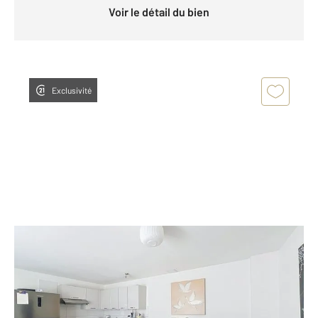
Voir le détail du bien
Exclusivité
ARCACHON 33
2
32,62 m
, 2 pièces
Ref : 846
Appartement F2 à vendre