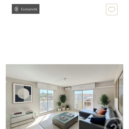
Exclusivité
ARCACHON 33
2
60 m
, 3 pièces
Ref : 964
Appartement F3 à vendre
527 000 €
Hyper-centre - Appartement T3, dernier étage,
aperçu Bassin, Terrasse, balcon, parking, ascenseur