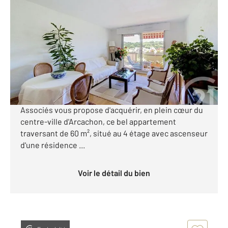
ARCACHON 33
2
60,37 m
, 3 pièces
Ref : 890
Appartement T3 à vendre
518 000 €
(Appartement T3 traversant avec vue dégagée,
ascenseur et parking) CENTURY 21 Duprat &
Associés vous propose d'acquérir, en plein cœur du
centre-ville d'Arcachon, ce bel appartement
traversant de 60 m², situé au 4 étage avec ascenseur
d'une résidence ...
Voir le détail du bien