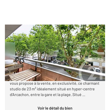
ARCACHON 33
2
22,81 m
, 1 pièce
Ref : 900
Appartement Studio à vendre
164 000 €
(Studio avec balcon, parking et ascenseur en hyper-
centre d'Arcachon) CENTURY 21 Duprat & Associés
vous propose à la vente, en exclusivité, ce charmant
studio de 23 m² idéalement situé en hyper-centre
d'Arcachon, entre la gare et la plage. Situé ...
Voir le détail du bien