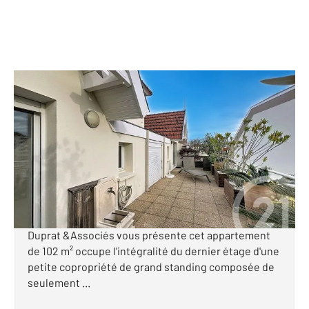
ARCACHON 33
2
101,29 m
, 4 pièces
Ref : 525
Appartement F4 à vendre
999 000 €
[Centre-ville d'Arcachon - dernier étage - box fermé
- plage, commerce et gare à pieds] CENTURY 21
Duprat &Associés vous présente cet appartement
de 102 m² occupe l'intégralité du dernier étage d'une
petite copropriété de grand standing composée de
seulement ...