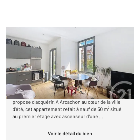
ARCACHON 33
2
50 m
, 3 pièces
Ref : 766
Appartement T3 à vendre
448 000 €
[Appartement T3 - hyper centre - plage - gare -
Parking] CENTURY 21 Duprat & Associés vous
propose d'acquérir. A Arcachon au cœur de la ville
d'été, cet appartement refait à neuf de 50 m² situé
au premier étage avec ascenseur d'une ...
Voir le détail du bien