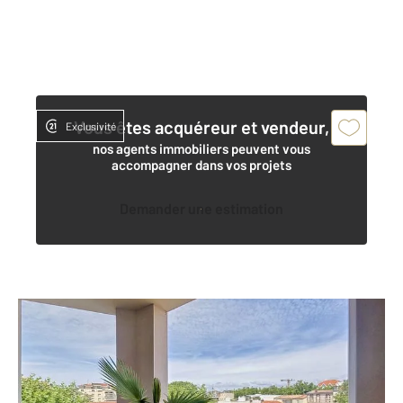
Vous êtes acquéreur et vendeur,
Exclusivité
nos agents immobiliers peuvent vous
accompagner dans vos projets
Demander une estimation
ARCACHON 33
2
80,76 m
, 3 pièces
Ref : 859
Appartement T3 à vendre