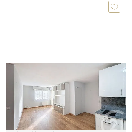
ARCACHON 33
2
53,81 m
, 2 pièces
Ref : 913
Appartement F2 Bis à vendre
398 000 €
[Appartement T2 + Hyper centre - cave - parking -
ascenseur] CENTURY 21 Duprat & Associés vous