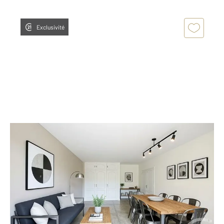
Exclusivité
ARCACHON 33
2
56 m
, 2 pièces
Ref : 853
Appartement F2 à vendre
350 000 €
[Résidence au calme dans le quartier résidentiel