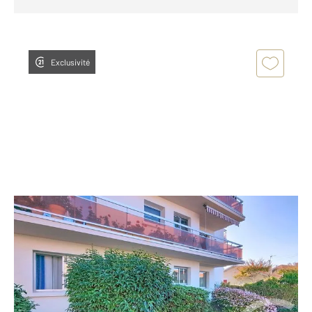
Exclusivité
ARCACHON 33
2
65,45 m
, 3 pièces
Ref : 969
Appartement F3 à vendre
320 000 €