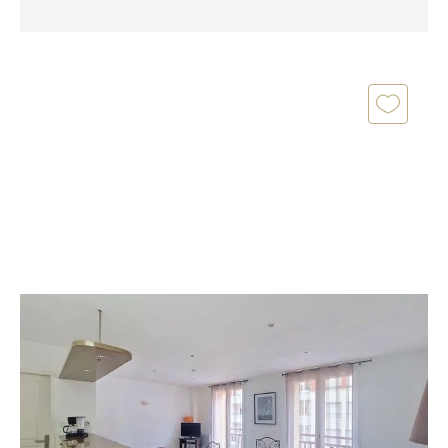
ARCACHON 33
2
57,50 m
, 2 pièces
Ref : 702
Appartement T2 à vendre
375 000 €