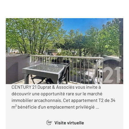
ARCACHON 33
2
33,21 m
, 2 pièces
Ref : 769
Appartement F2 à vendre
279 000 €
[ Investissement locatif stratégique au cœur
d'Arcachon - T2 - place de parking et cellier ]
CENTURY 21 Duprat & Associés vous invite à
découvrir une opportunité rare sur le marché
immobilier arcachonnais. Cet appartement T2 de 34
m² bénéficie d'un emplacement privilégié ...
Visite virtuelle
360°