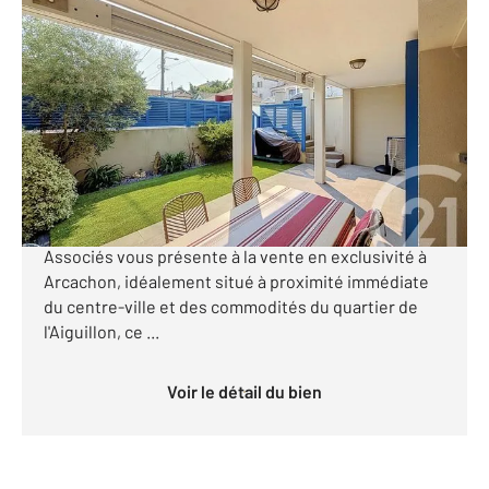
ARCACHON 33
2
74,50 m
, 3 pièces
Ref : 852
Appartement T3 à vendre
548 000 €
[Magnifique T3 avec extérieur de 45 m² Proche
centre-ville d'Arcachon] CENTURY 21 Duprat &
Associés vous présente à la vente en exclusivité à
Arcachon, idéalement situé à proximité immédiate
du centre-ville et des commodités du quartier de
l'Aiguillon, ce ...
Voir le détail du bien