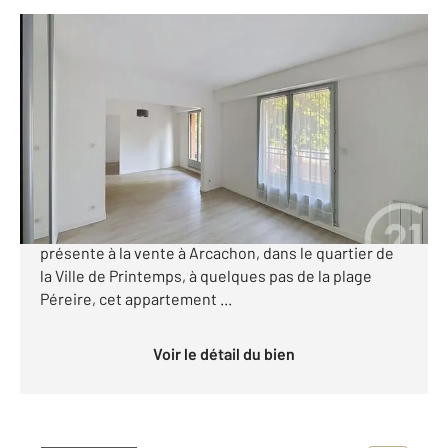
ARCACHON 33
2
46,50 m
, 2 pièces
Ref : 955
Appartement F2 à vendre
349 000 €
[Appartement T2 refait à neuf à deux pas de la plage
Péreire] CENTURY 21 Duprat & Associés vous
présente à la vente à Arcachon, dans le quartier de
la Ville de Printemps, à quelques pas de la plage
Péreire, cet appartement ...
Voir le détail du bien