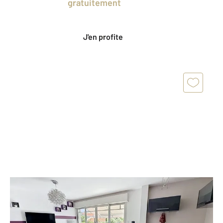
en profitant
gratuitement
des Ventes
Privées CENTURY 21.
J'en profite
ARCACHON 33
2
48,48 m
, 2 pièces
Ref : 453