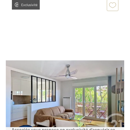
Exclusivité
ARCACHON 33
2
82 m
, 4 pièces
Ref : 951
Appartement T4 à vendre
795 000 €
[Magnifique appartement dans quartier calme et
recherché d'Arcachon] CENTURY 21 Duprat &
Associés vous propose en exclusivité d'acquérir ce