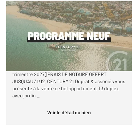
AUDENGE 33
2
67,50 m
, 3 pièces
Ref : 10971
Appartement Duplex à vendre
263 600 €
[PROGRAMME NEUF - AUDENGE - T3 DUPLEX avec
jardin - 2 places de parking extérieur- Livraison 1er
trimestre 2027] FRAIS DE NOTAIRE OFFERT
JUSQU'AU 31/12. CENTURY 21 Duprat & associés vous
présente à la vente ce bel appartement T3 duplex
avec jardin ...
Voir le détail du bien