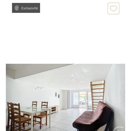
Exclusivité
AUDENGE 33
2
45,76 m
, 2 pièces
Ref : 11060
Appartement T2 à vendre
162 000 €
[EXCLUSIVITE APPARTEMENT T2- 45m², AUDENGE
CENTRE-VILLE, REFAIT A NEUF] CENTURY 21 Duprat