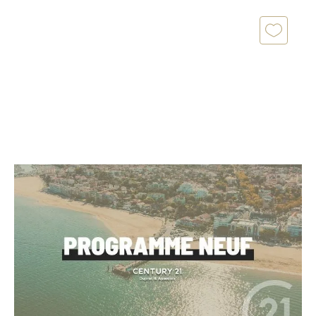
AUDENGE 33
2
67,50 m
, 3 pièces
Ref : 10973
Appartement T3 à vendre
289 900 €
[PROGRAMME NEUF - AUDENGE - T3 avec jardin - 2