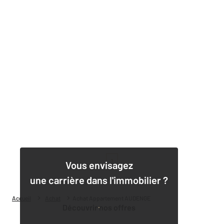
1
Vous envisagez
une carrière dans l'immobilier ?
Accueil
Achat
Achat Appartement AUDENGE
Découvrir nos offres