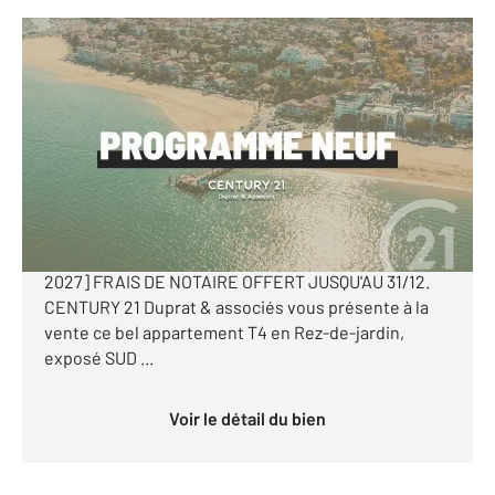
AUDENGE 33
2
80,70 m
, 4 pièces
Ref : 10974
Appartement T4 à vendre
322 500 €
[PROGRAMME NEUF - AUDENGE - T4 avec jardin - 2
places de parking extérieur- Livraison 1er trimestre
2027] FRAIS DE NOTAIRE OFFERT JUSQU'AU 31/12.
CENTURY 21 Duprat & associés vous présente à la
vente ce bel appartement T4 en Rez-de-jardin,
exposé SUD ...
Voir le détail du bien