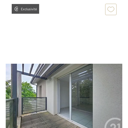
Exclusivité
AUDENGE 33
2
37,52 m
, 2 pièces
Ref : 11224
Appartement F2 à vendre
140 000 €
Visiter le site dédié
[EN EXCLUSIVITE - Appartement sur AUDENGE - 1