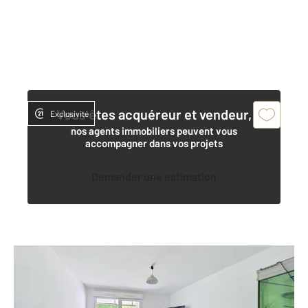
Vous êtes acquéreur et vendeur,
Exclusivité
nos agents immobiliers peuvent vous
accompagner dans vos projets
Demander une estimation
AUDENGE 33
2
61,82 m
, 3 pièces
Ref : 11169