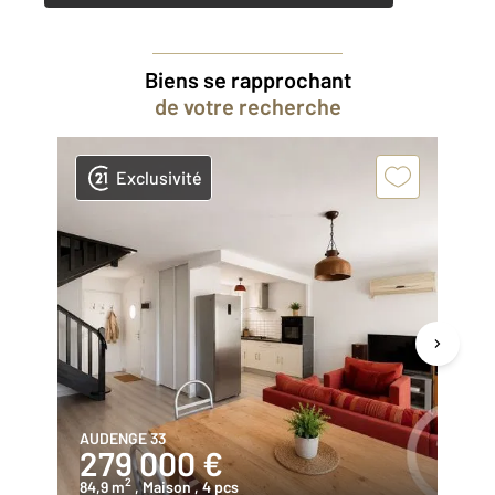
Biens se rapprochant
de votre recherche
Exclusivité
AUDENGE 33
AU
279 000 €
3
2
84,9 m
, Maison
, 4 pcs
90