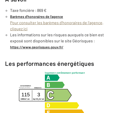
Taxe foncière : 869 €
Barèmes d'honoraires de l'agence
Pour consulter les barèmes d'honoraires de l'agence,
cliquez ici
Les informations sur les risques auxquels ce bien est
exposé sont disponibles sur le site Géorisques :
https://www.georisques.gouv.fr/
Les performances énergétiques
logement extrêmement performant
consommation
(énergie primaire)
émissions
115
3
2
2
kg CO
/m
.an
kWh/m
.an
2