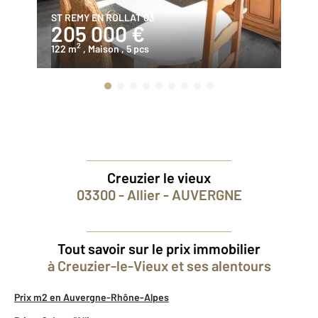
ST REMY EN ROLLAT 03
ST
205 000 €
2
2
122 m
, Maison
, 5 pcs
15
Creuzier le vieux
03300 - Allier - AUVERGNE
Tout savoir sur le prix immobilier
à Creuzier-le-Vieux et ses alentours
Prix m2 en Auvergne-Rhône-Alpes