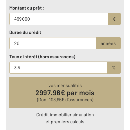
Montant du prêt :
€
Durée du crédit
années
Taux d'intérêt (hors assurances)
%
vos mensualités
2997.96
€ par mois
(Dont
103.96
€ d’assurances)
Crédit immobilier simulation
et premiers calculs