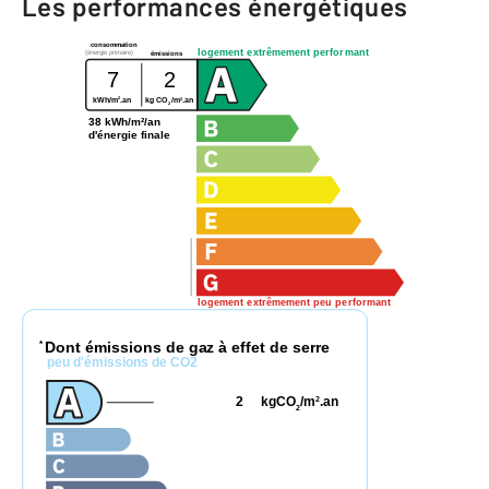
Les performances énergétiques
consommation
logement extrêmement performant
(énergie primaire)
émissions
7
2
2
2
kWh/m
.an
kg CO
/m
.an
2
38 kWh/m²/an
d'énergie finale
logement extrêmement peu performant
Dont émissions de gaz à effet de serre
*
peu d'émissions de CO2
2
kgCO
/m
.an
2
2