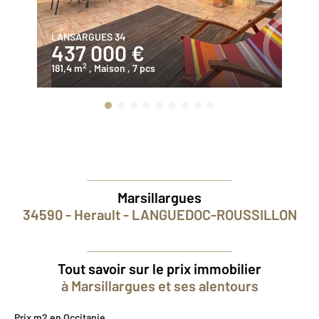
LANSARGUES 34
LU
437 000 €
4
2
181,4 m
, Maison
, 7 pcs
19
Marsillargues
34590 - Herault - LANGUEDOC-ROUSSILLON
Tout savoir sur le prix immobilier
à Marsillargues et ses alentours
Prix m2 en Occitanie