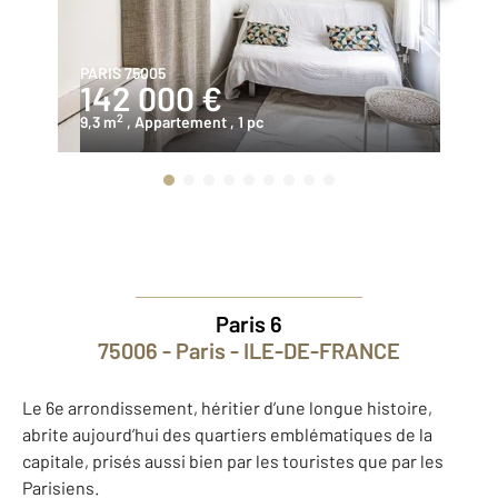
PARIS 75005
PA
142 000 €
1
2
9,3 m
, Appartement
, 1 pc
11
Paris 6
75006 - Paris - ILE-DE-FRANCE
Le 6e arrondissement, héritier d’une longue histoire,
abrite aujourd’hui des quartiers emblématiques de la
capitale, prisés aussi bien par les touristes que par les
Parisiens.