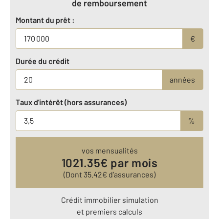
de remboursement
Montant du prêt :
€
Durée du crédit
années
Taux d'intérêt (hors assurances)
%
vos mensualités
1021.35
€ par mois
(Dont
35.42
€ d’assurances)
Crédit immobilier simulation
et premiers calculs