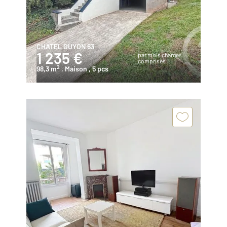
CHATEL GUYON 63
1 235 €
par mois charges
comprises
2
98,3 m
, Maison
, 5 pcs