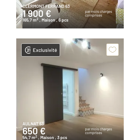
CLERMONT FERRAND 63
1 900 €
par mois charges
comprises
2
165,7 m
, Maison
, 6 pcs
Exclusivité
AULNAT 63
650 €
par mois charges
comprises
2
54,7 m
, Maison
, 3 pcs