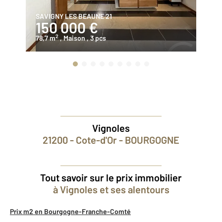
SAVIGNY LES BEAUNE 21
BE
150 000 €
1
2
78,7 m
, Maison
, 3 pcs
96
Vignoles
21200 - Cote-d'Or - BOURGOGNE
Tout savoir sur le prix immobilier
à Vignoles et ses alentours
Prix m2 en Bourgogne-Franche-Comté