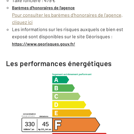
Taxe foncière : 479 €
Barèmes d'honoraires de l'agence
Pour consulter les barèmes d'honoraires de l'agence,
cliquez ici
Les informations sur les risques auxquels ce bien est
exposé sont disponibles sur le site Géorisques :
https://www.georisques.gouv.fr/
Les performances énergétiques
logement extrêmement performant
consommation
(énergie primaire)
émissions
330
45
2
2
kWh/m
.an
kg CO
/m
.an
2