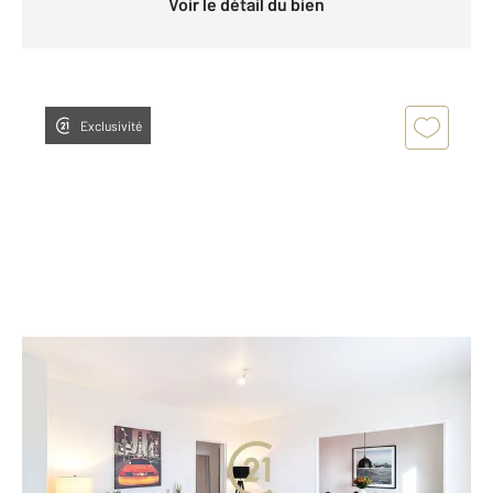
Voir le détail du bien
Exclusivité
SALON DE PROVENCE 13
2
67,47 m
, 3 pièces
Ref : 15760
Appartement T4 à vendre
110 000 €