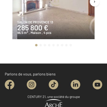
SALON DE PROVENCE 13
SA
285 800 €
2
2
96,5 m
, Maison
, 4 pcs
49
Parlons de vous, parlons biens
CENTURY 21, une société du groupe