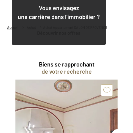
1
Vous envisagez
une carrière dans l'immobilier ?
Accueil
Achat
Achat Appartement SALON DE PROVENCE
Découvrir nos offres
Biens se rapprochant
de votre recherche