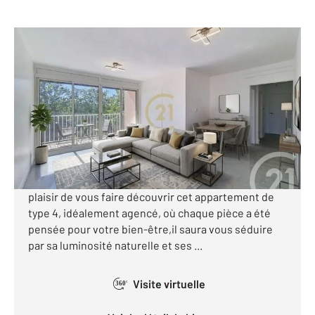
SALON DE PROVENCE 13
2
73,16 m
, 4 pièces
Ref : 15814
Appartement T4 à vendre
139 900 €
Visiter le site dédié
Salon de Provence ,en exclusivité , Century 21 a le
plaisir de vous faire découvrir cet appartement de
type 4, idéalement agencé, où chaque pièce a été
pensée pour votre bien-être,il saura vous séduire
par sa luminosité naturelle et ses ...
Visite virtuelle
360°