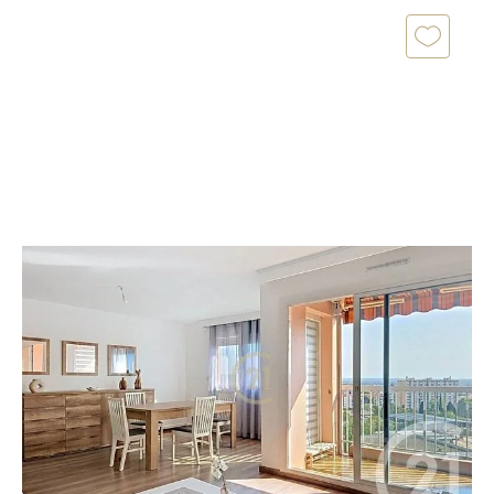
SALON DE PROVENCE 13
2
78 m
, 3 pièces
Ref : 15839
Appartement T3 à vendre
177 300 €
Salon-de-Provence, Century21 vous propose de
découvrir ce magnifique appartement 3 pièces de 78