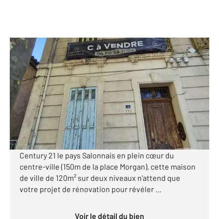
SALON DE PROVENCE 13
2
120 m
, 5 pièces
Ref : 15654
Appartement F5 à vendre
264 900 €
Visiter le site dédié
SOUS OFFRE Salon de Provence, une exclusivité
Century 21 le pays Salonnais en plein cœur du
centre-ville (150m de la place Morgan), cette maison
de ville de 120m² sur deux niveaux n'attend que
votre projet de rénovation pour révéler ...
Voir le détail du bien