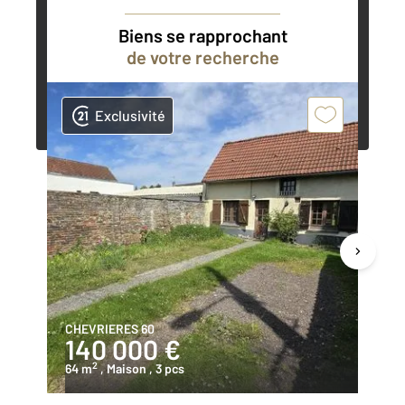
nos agents immobiliers peuvent vous
accompagner dans vos projets
Biens se rapprochant
de votre recherche
Contacter l'agence
Demander une estimation
Exclusivité
CHEVRIERES 60
PO
140 000 €
1
2
64 m
, Maison
, 3 pcs
78