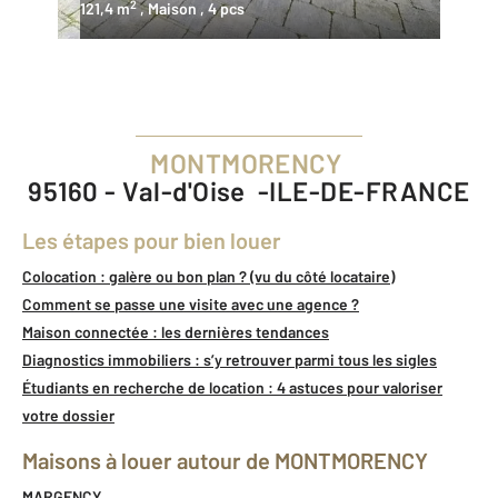
2
121,4 m
, Maison
, 4 pcs
MONTMORENCY
95160 - Val-d'Oise -ILE-DE-FRANCE
Les étapes pour bien louer
Colocation : galère ou bon plan ? (vu du côté locataire)
Comment se passe une visite avec une agence ?
Maison connectée : les dernières tendances
Diagnostics immobiliers : s’y retrouver parmi tous les sigles
Étudiants en recherche de location : 4 astuces pour valoriser
votre dossier
Maisons à louer autour de MONTMORENCY
MARGENCY