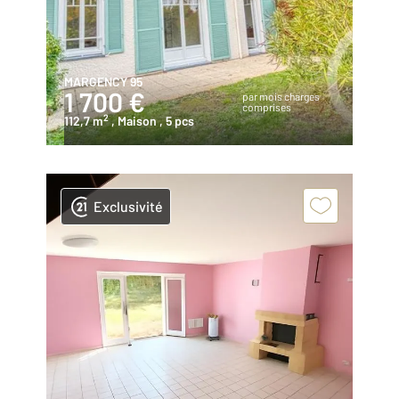
MARGENCY 95
1 700 €
par mois charges
comprises
2
112,7 m
, Maison
, 5 pcs
Exclusivité