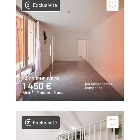
Exclusivité
LA COURNEUVE 93
1 450 €
par mois charges
comprises
2
55 m
, Maison
, 3 pcs
Exclusivité