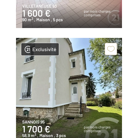
VILLETANEUSE 93
1 600 €
par mois charges
comprises
2
90 m
, Maison
, 5 pcs
Exclusivité
SANNOIS 95
1 700 €
par mois charges
comprises
2
58,9 m
, Maison
, 3 pcs