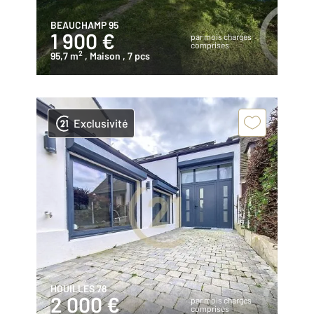
BEAUCHAMP 95
1 900 €
par mois charges
comprises
2
95,7 m
, Maison
, 7 pcs
Exclusivité
HOUILLES 78
2 000 €
par mois charges
comprises