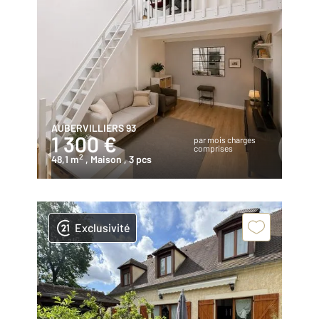
AUBERVILLIERS 93
1 300 €
par mois charges
comprises
2
48,1 m
, Maison
, 3 pcs
Exclusivité