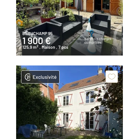
BEAUCHAMP 95
1 900 €
par mois charges
comprises
2
125,9 m
, Maison
, 7 pcs
Exclusivité