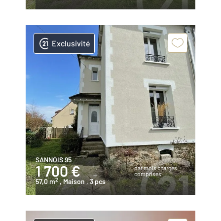
Exclusivité
SANNOIS 95
1 700 €
par mois charges
comprises
2
57,0 m
, Maison
, 3 pcs