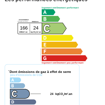
logement extrêmement performant
consommation
(énergie primaire)
émissions
166
24
2
2
kg CO
/m
.an
kWh/m
.an
2
logement extrêmement peu performant
Dont émissions de gaz à effet de serre
*
peu d'émissions de CO2
24
kgCO
/m
.an
2
2