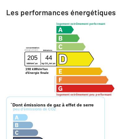
Les performances énergétiques
logement extrêmement performant
consommation
(énergie primaire)
émissions
205
44
2
2
kWh/m
.an
kg CO
/m
.an
2
198 kWh/m²/an
d'énergie finale
logement extrêmement peu performant
Dont émissions de gaz à effet de serre
*
peu d'émissions de CO2