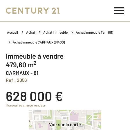
Accueil
Achat
Achat Immeuble
Achat Immeuble Tarn (81)
Achat Immeuble CARMAUX (81400)
Immeuble à vendre
2
479,60 m
CARMAUX - 81
Ref : 2056
628 000 €
Honoraires charge vendeur
Voir sur la carte