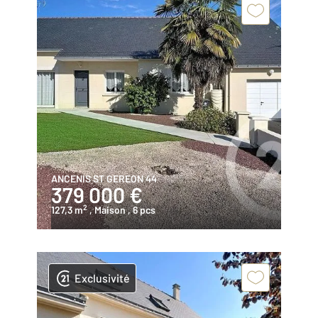
ANCENIS ST GEREON 44
379 000 €
2
127,3 m
, Maison
, 6 pcs
Exclusivité