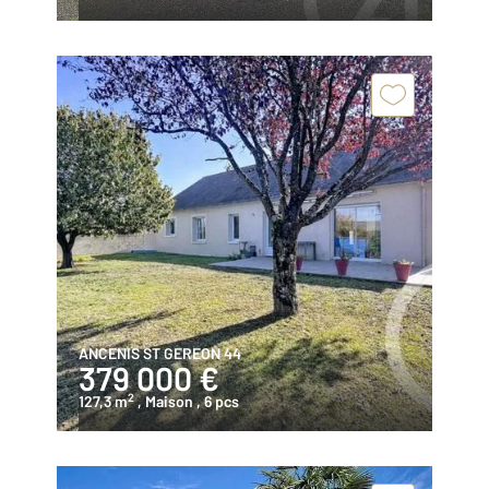
ANCENIS ST GEREON 44
379 000 €
2
127,3 m
, Maison
, 6 pcs