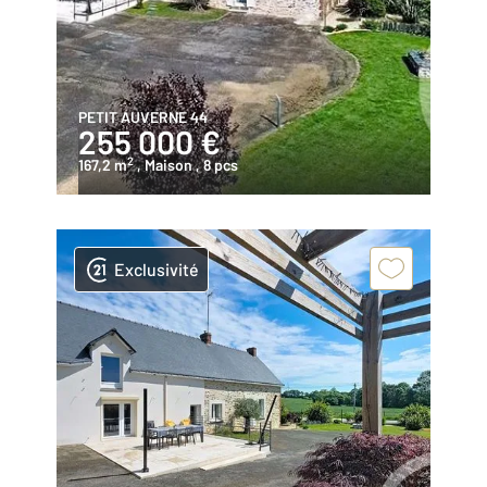
PETIT AUVERNE 44
255 000 €
2
167,2 m
, Maison
, 8 pcs
Exclusivité