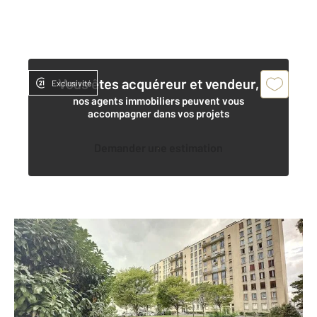
Vous êtes acquéreur et vendeur,
Exclusivité
nos agents immobiliers peuvent vous
accompagner dans vos projets
Demander une estimation
GARGES LES GONESSE 95
2
64,17 m
, 4 pièces
Ref : 7620
Appartement F4 à vendre
162 000 €