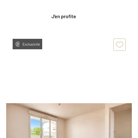
Privées CENTURY 21.
J'en profite
Exclusivité
PONTOISE 95
2
85 m
, 4 pièces
Ref : 677733
Appartement F4 à vendre