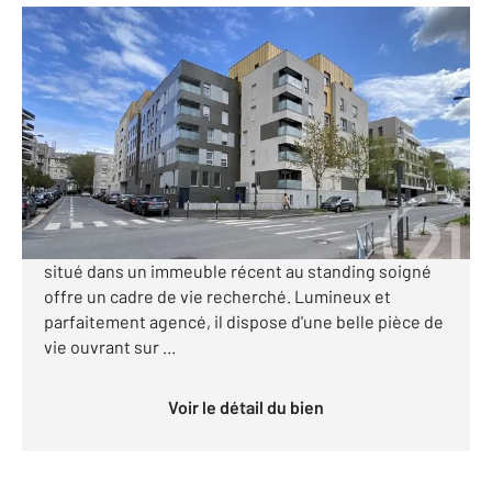
CERGY 95
2
39,41 m
, 2 pièces
Ref : 282
Appartement F2 à vendre
157 000 €
Visiter le site dédié
À deux pas de la gare et des commerces, ce 2 pièces
situé dans un immeuble récent au standing soigné
offre un cadre de vie recherché. Lumineux et
parfaitement agencé, il dispose d'une belle pièce de
vie ouvrant sur ...
Voir le détail du bien