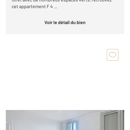
cet appartement F 4 ...
Voir le détail du bien
GARGES LES GONESSE 95
2
61,56 m
, 4 pièces
Ref : 7623