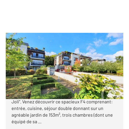
EAUBONNE 95
2
83,40 m
, 4 pièces
Ref : 17636
Appartement F4 à vendre
373 000 €
Proche du Centre-Ville et des écoles Flammarion,
dans la récente résidence des "Terrasses du Val
Joli". Venez découvrir ce spacieux F4 comprenant:
entrée, cuisine, séjour double donnant sur un
agréable jardin de 153m², trois chambres (dont une
équipé de sa ...