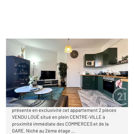
ST OUEN L AUMONE 95
2
31,69 m
, 2 pièces
Ref : 677581
Appartement F2 à vendre
99 000 €
SAINT-OUEN L'AUMÔNE INVESTISSEMENT LOCATIF
(fin du bail en Avril 2027) Century21 Osmose vous
présente en exclusivité cet appartement 2 pièces
VENDU LOUÉ situé en plein CENTRE-VILLE à
proximité immédiate des COMMERCES et de la
GARE. Niché au 2ème étage ...