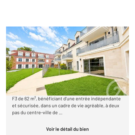
L ISLE ADAM 95
2
62,12 m
, 3 pièces
Ref : 680419
Appartement à vendre
397 000 €
Situé en rez-de-jardin au sein de la résidence neuve
"Clos Le Nôtre", venez découvrir ce bel appartement
F3 de 62 m², bénéficiant d'une entrée indépendante
et sécurisée, dans un cadre de vie agréable, à deux
pas du centre-ville de ...
Voir le détail du bien