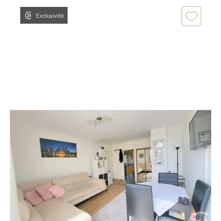
Exclusivité
EAUBONNE 95
2
53,04 m
, 3 pièces
Ref : 16813
Appartement F3 à vendre
169 000 €
Dans une résidence fermée proche des écoles (de la
maternelle au lycée), commerces et transports.