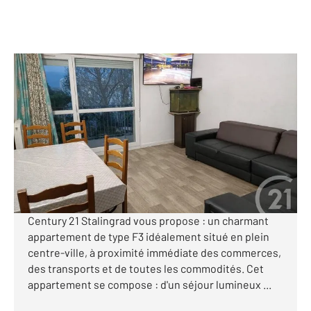
GARGES LES GONESSE 95
2
64,54 m
, 3 pièces
Ref : 7567
Appartement F3 à vendre
132 000 €
Visiter le site dédié
****C ' EXCLUSIF à GARGES-LES-GONESSE****
Century 21 Stalingrad vous propose : un charmant
appartement de type F3 idéalement situé en plein
centre-ville, à proximité immédiate des commerces,
des transports et de toutes les commodités. Cet
appartement se compose : d'un séjour lumineux ...