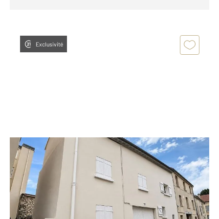
Exclusivité
PONTOISE 95
2
16,90 m
, 1 pièce
Ref : 677769
Appartement F1 à vendre
85 000 €
Visiter le site dédié