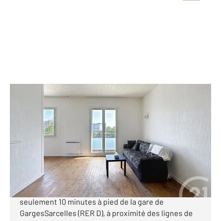
GARGES LES GONESSE 95
2
64,11 m
, 4 pièces
Ref : 7588
Appartement F4 à vendre
169 000 €
**** GARGES-LES-GONESSE**** CENTURY 21
STALINGRAD vous propose de découvrir, à
seulement 10 minutes à pied de la gare de
GargesSarcelles (RER D), à proximité des lignes de