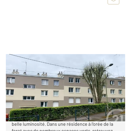
DOMONT 95
2
62,67 m
, 4 pièces
Ref : 20333
Appartement F4 à vendre
185 000 €
Domont proche du centre ville, dans les hauteurs
avec une vue dégagée sur la plaine de France et une
belle luminosité. Dans une résidence à l'orée de la
foret avec de nombreux espaces verts, retrouvez