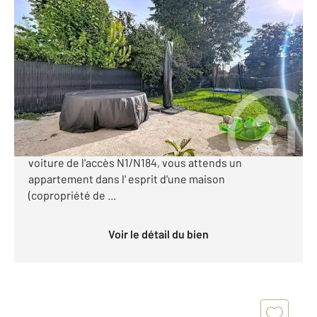
BELLOY EN FRANCE 95
2
101,56 m
, 4 pièces
Ref : 12186
Appartement F4 à vendre
259 000 €
BELLOY EN FRANCE. A moins de 5 minutes à pieds
de la gare de villaines (ligne H) et à 5 minutes en
voiture de l'accès N1/N184, vous attends un
appartement dans l' esprit d'une maison
(copropriété de ...
Voir le détail du bien