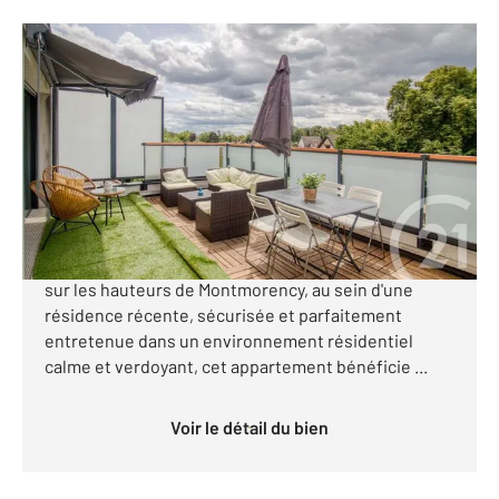
MONTMORENCY 95
2
74,19 m
, 4 pièces
Ref : 2054
Appartement F4 à vendre
340 000 €
CENTURY 21 Auréa vous propose de découvrir ce
magnifique appartement de 74 m², idéalement situé
sur les hauteurs de Montmorency, au sein d'une
résidence récente, sécurisée et parfaitement
entretenue dans un environnement résidentiel
calme et verdoyant, cet appartement bénéficie ...
Voir le détail du bien