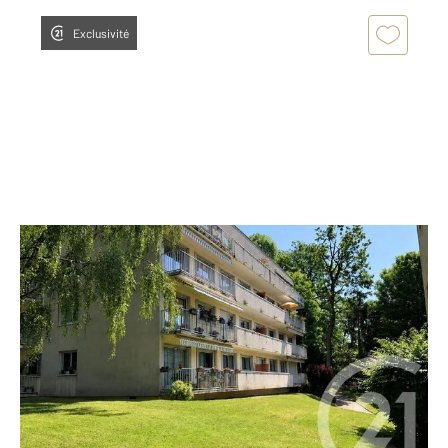
Exclusivité
TAVERNY 95
2
74,26 m
, 3 pièces
Ref : 6747
Appartement F3 à vendre
209 900 €
Visiter le site dédié
Appartement 3 pièces - environ 74 m² Sur les