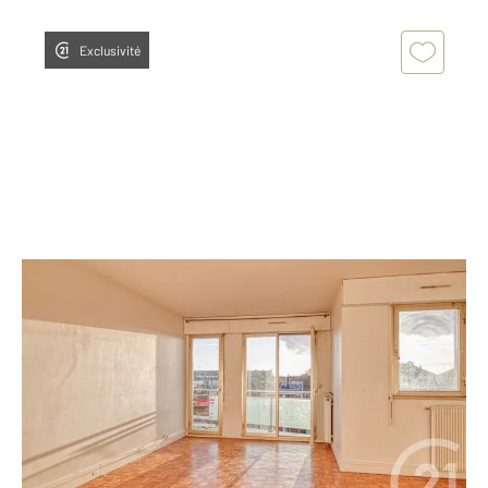
Exclusivité
MONTMORENCY 95
2
48,05 m
, 2 pièces
Ref : 1914
Appartement F2 à vendre
191 500 €
CENTURY 21 Auréa vous présente cet appartement