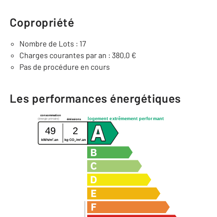
Copropriété
Nombre de Lots : 17
Charges courantes par an : 380,0 €
Pas de procédure en cours
Les performances énergétiques
consommation
logement extrêmement performant
(énergie primaire)
émissions
49
2
2
2
kWh/m
.an
kg CO
/m
.an
2