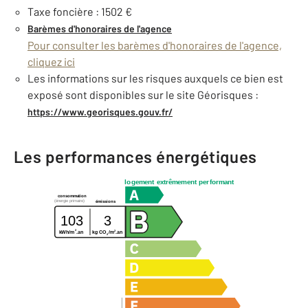
Taxe foncière : 1502 €
Barèmes d'honoraires de l'agence
Pour consulter les barèmes d'honoraires de l'agence,
cliquez ici
Les informations sur les risques auxquels ce bien est
exposé sont disponibles sur le site Géorisques :
https://www.georisques.gouv.fr/
Les performances énergétiques
logement extrêmement performant
consommation
(énergie primaire)
émissions
103
3
2
2
kWh/m
.an
kg CO
/m
.an
2