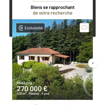
accompagner dans vos projets
Biens se rapprochant
de votre recherche
Contacter l'agence
Demander une estimation
Exclusivité
PINSAC 46
PI
270 000 €
2
2
103 m
, Maison
, 4 pcs
14