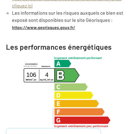
cliquez ici
Les informations sur les risques auxquels ce bien est
exposé sont disponibles sur le site Géorisques :
https://www.georisques.gouv.fr/
Les performances énergétiques
logement extrêmement performant
consommation
(énergie primaire)
émissions
106
4
2
2
kWh/m
.an
kg CO
/m
.an
2
logement extrêmement peu performant