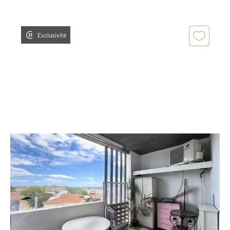
Exclusivité
AGDE 34
2
55,37 m
, 3 pièces
Ref : 4872
Appartement T3 à vendre
108 000 €
Visiter le site dédié