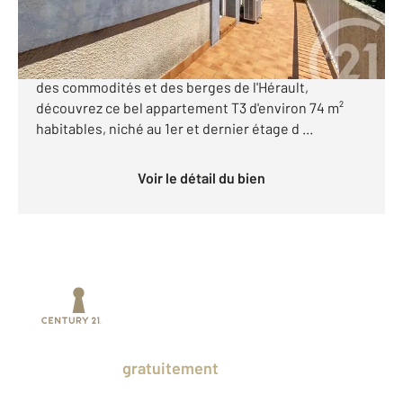
*** AGDE BORD DE L'HERAULT - APPARTEMENT T3 +
2 PARKING *** Situé à Agde, à proximité immédiate
des commodités et des berges de l'Hérault,
découvrez ce bel appartement T3 d'environ 74 m²
habitables, niché au 1er et dernier étage d ...
Voir le détail du bien
Prenez un temps d'avance sur le marché
en profitant
gratuitement
des Ventes
Privées CENTURY 21.