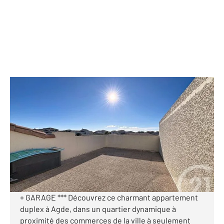
AGDE 34
2
80,68 m
, 4 pièces
Ref : 4243
Appartement T4 à vendre
225 000 €
Visiter le site dédié
*** APPARTEMENT DUPLEX T4 + DOUBLE TERRASSE
+ GARAGE *** Découvrez ce charmant appartement
duplex à Agde, dans un quartier dynamique à
proximité des commerces de la ville à seulement