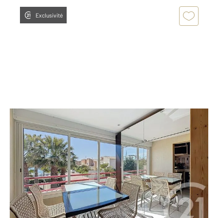
Exclusivité
AGDE 34
2
25,03 m
, 1 pièce
Ref : 4750
Appartement T1 à vendre
193 500 €
Visiter le site dédié
*** COUP DE CŒUR APPARTEMENT AVEC