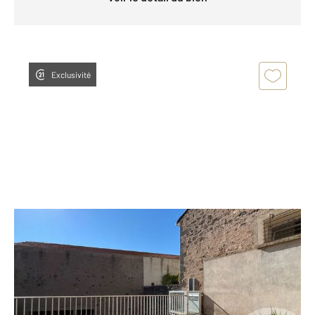
Exclusivité
AGDE 34
2
89,55 m
, 4 pièces
Ref : 4833
Appartement T4 à vendre
199 000 €