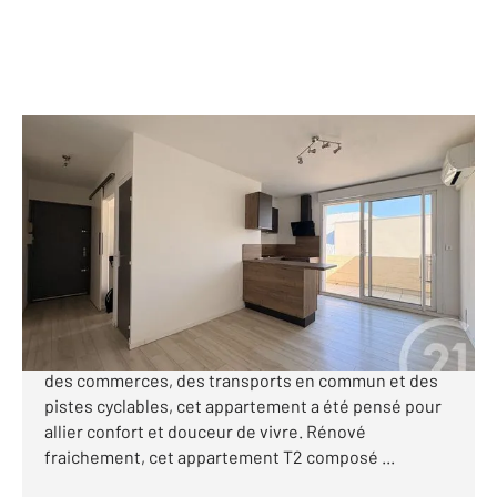
AGDE 34
2
28,97 m
, 2 pièces
Ref : 4574
Appartement T2 à vendre
99 900 €
*** AGDE - APPARTEMENT T2 RENOVÉ + TERRASSE +
JARDIN PRIVATIF *** Situé à quelques pas seulement
des commerces, des transports en commun et des
pistes cyclables, cet appartement a été pensé pour
allier confort et douceur de vivre. Rénové
fraichement, cet appartement T2 composé ...