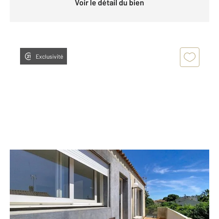
Voir le détail du bien
Exclusivité
AGDE 34
2
73,33 m
, 3 pièces
Ref : 1107
Appartement T3 à vendre
198 000 €