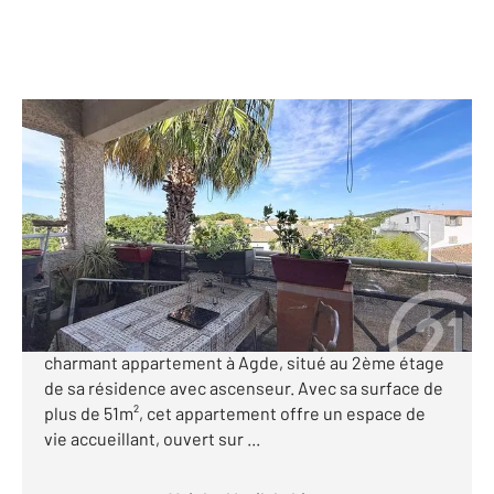
AGDE 34
2
51,15 m
, 3 pièces
Ref : 3629
Appartement T3 à vendre
150 000 €
*** AGDE APPARTEMENT T3 DUPLEX RESIDENCE
SECURISEE - GARAGE - CELLIER *** Découvrez ce
charmant appartement à Agde, situé au 2ème étage
de sa résidence avec ascenseur. Avec sa surface de
plus de 51m², cet appartement offre un espace de
vie accueillant, ouvert sur ...