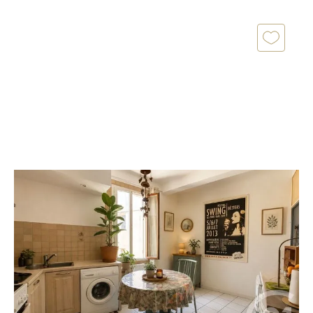
AGDE 34
2
39,40 m
, 2 pièces
Ref : 4933
Appartement F2 à vendre
97 000 €
***AGDE T2 LUMINEUX PRÊT À VIVRE EN PLEIN