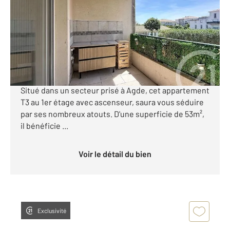
Ref : 3953
Appartement T3 à vendre
187 000 €
*** APPARTEMENT T3 RENOVE CLIMATISE + 2
PLACES DE PARKING - RESIDENCE AVEC PISCINE ***
Situé dans un secteur prisé à Agde, cet appartement
T3 au 1er étage avec ascenseur, saura vous séduire
par ses nombreux atouts. D'une superficie de 53m²,
il bénéficie ...
Voir le détail du bien
Exclusivité