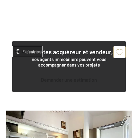
Vous êtes acquéreur et vendeur,
Exclusivité
nos agents immobiliers peuvent vous
accompagner dans vos projets
Demander une estimation
AGDE 34
2
15,54 m
, 1 pièce
Ref : 4624