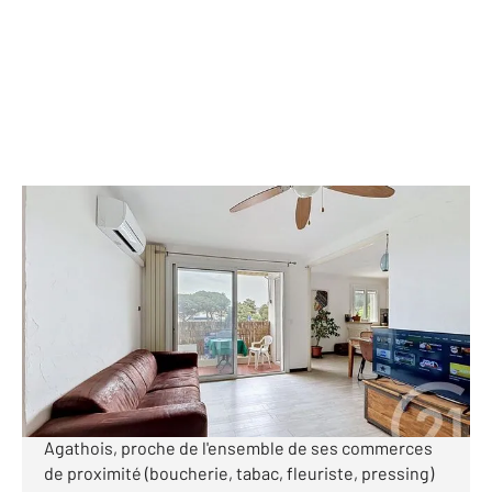
AGDE 34
2
84,54 m
, 4 pièces
Ref : 2736
Appartement T4 à vendre
169 000 €
*** SECTEUR MONACO - APPARTEMENT T4 AVEC
CELLIER *** A proximité du Boulevard préféré des
Agathois, proche de l'ensemble de ses commerces
de proximité (boucherie, tabac, fleuriste, pressing)