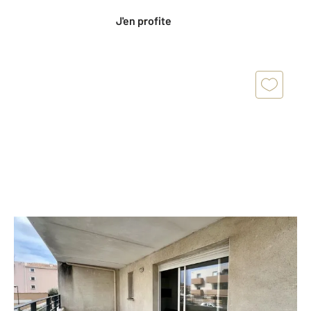
J'en profite
AGDE 34
2
44,50 m
, 2 pièces
Ref : 5103
Appartement T2 à vendre
172 000 €