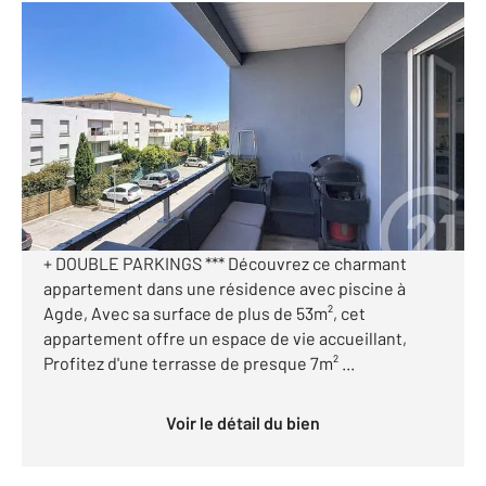
AGDE 34
2
51,81 m
, 3 pièces
Ref : 4815
Appartement T3 à vendre
145 000 €
Visiter le site dédié
*** AGDE - APPARTEMENT T3 + TERRASSE + PISCINE
+ DOUBLE PARKINGS *** Découvrez ce charmant
appartement dans une résidence avec piscine à
Agde, Avec sa surface de plus de 53m², cet
appartement offre un espace de vie accueillant,
Profitez d'une terrasse de presque 7m² ...
Voir le détail du bien