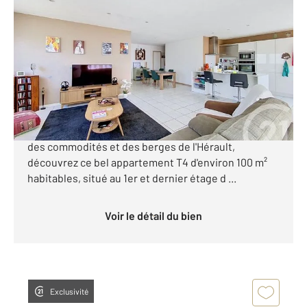
AGDE 34
2
102 m
, 4 pièces
Ref : 1110
Appartement T4 à vendre
225 000 €
***AGDE BORD DE L'HERAULT -APPARTEMENT T4 -
VENDU LOUE *** Situé à Agde, à proximité immédiate
des commodités et des berges de l'Hérault,
découvrez ce bel appartement T4 d'environ 100 m²
habitables, situé au 1er et dernier étage d ...
Voir le détail du bien
Exclusivité