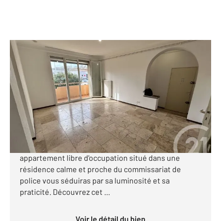
AGDE 34
2
55 m
, 3 pièces
Ref : 16807
Appartement F3 à vendre
134 000 €
AGDE centre, bel appartement F3 en réez-de-
chaussée à vendre avec une place de parking. Cet
appartement libre d'occupation situé dans une
résidence calme et proche du commissariat de
police vous séduiras par sa luminosité et sa
praticité. Découvrez cet ...
Voir le détail du bien