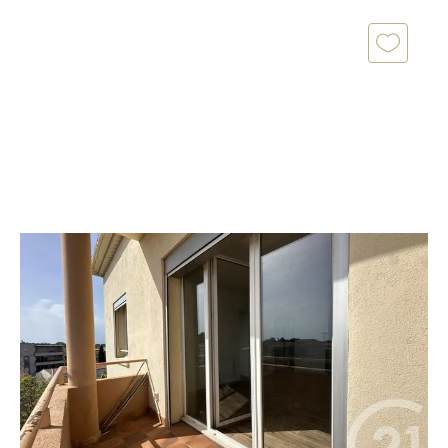
AGDE 34
2
60,33 m
, 3 pièces
Ref : 4743
Appartement T3 à vendre
139 500 €
*** AGDE - APPARTEMENT T3 + TERRASSE +