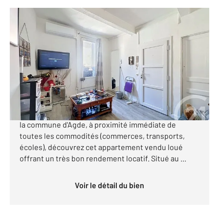
AGDE 34
2
35,20 m
, 2 pièces
Ref : 4830
Appartement T2 à vendre
69 000 €
*** À vendre Appartement T2 vendu loué avec
excellente rentabilité Agde *** Idéalement situé sur
la commune d'Agde, à proximité immédiate de
toutes les commodités (commerces, transports,
écoles), découvrez cet appartement vendu loué
offrant un très bon rendement locatif. Situé au ...
Voir le détail du bien