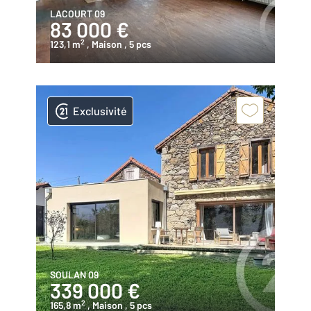
LACOURT 09
83 000 €
2
123,1 m
, Maison
, 5 pcs
Exclusivité
SOULAN 09
339 000 €
2
165,8 m
, Maison
, 5 pcs