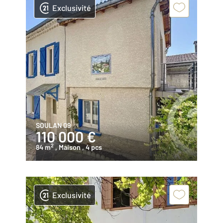
Exclusivité
SOULAN 09
110 000 €
2
84 m
, Maison
, 4 pcs
Exclusivité