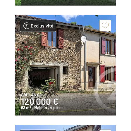
Exclusivité
SOULAN 09
120 000 €
2
63 m
, Maison
, 4 pcs