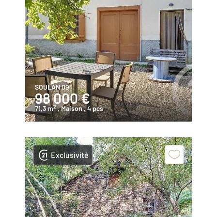
SOULAN 09
98 000 €
2
71,3 m
, Maison
, 4 pcs
Exclusivité