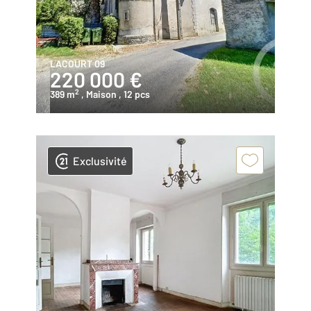
LACOURT 09
220 000 €
2
389 m
, Maison
, 12 pcs
Exclusivité