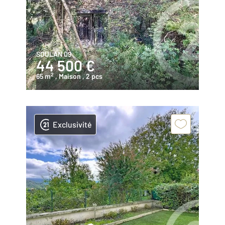
SOULAN 09
44 500 €
2
65 m
, Maison
, 2 pcs
Exclusivité