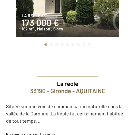
LA REOLE 33
AU
173 000 €
1
2
162 m
, Maison
, 6 pcs
16
La reole
33190 - Gironde - AQUITAINE
Située sur une voie de communication naturelle dans la
vallée de la Garonne, La Réole fut certainement habitée
de tout temps, ...
En savoir plus sur La reole