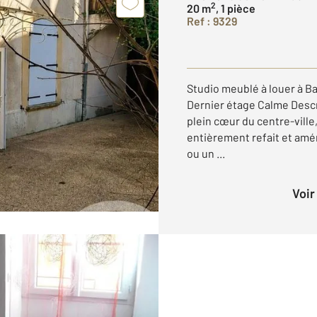
2
20 m
, 1 pièce
Ref : 9329
Studio meublé à louer à B
Dernier étage Calme Descr
plein cœur du centre-ville
entièrement refait et amé
ou un ...
Voi