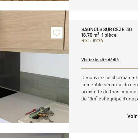
BAGNOLS SUR CEZE 30
2
18,70 m
, 1 pièce
Ref : 9274
Visiter le site dédié
Découvrez ce charmant st
immeuble sécurisé du cent
proximité de tous commerc
de 19m² est équipé d'une pi
Voi