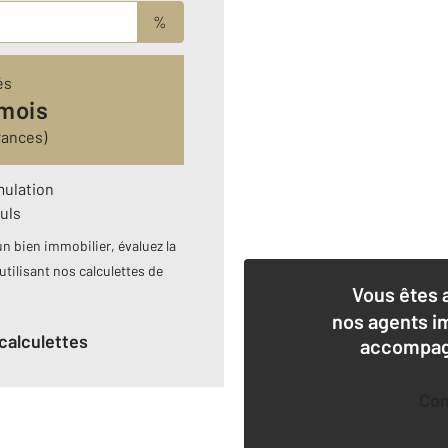
%
és
 mois
rances)
mulation
uls
n bien immobilier, évaluez la
utilisant nos calculettes de
Vous êtes 
nos agents i
calculettes
accompagn
Co