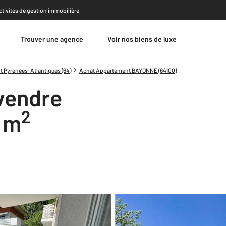
activités de gestion immobilière
Trouver une agence
Voir nos biens de luxe
Estimer
 Pyrenees-Atlantiques (64)
Achat Appartement BAYONNE (64100)
vendre
2
2 m