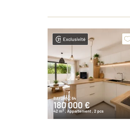
Exclusivité
BAYONNE 64
180 000 €
2
42 m
, Appartement
, 2 pcs