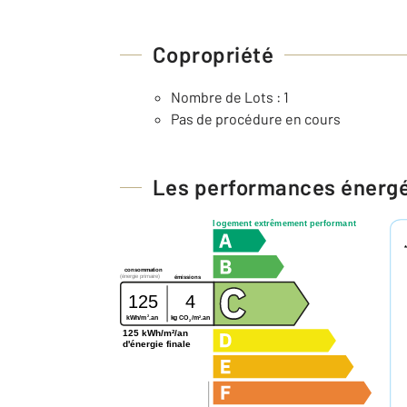
Copropriété
Nombre de Lots : 1
Pas de procédure en cours
Les performances énerg
logement extrêmement performant
consommation
(énergie primaire)
émissions
125
4
2
2
kg CO
/m
.an
kWh/m
.an
2
125 kWh/m²/an
d'énergie finale