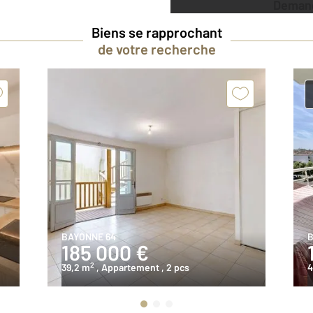
Deman
Biens se rapprochant
de votre recherche
BAYONNE 64
B
185 000 €
2
39,2 m
, Appartement
, 2 pcs
4