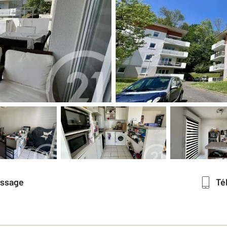
essage
T