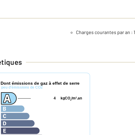
Charges courantes par an : 1
étiques
Dont émissions de gaz à effet de serre
*
peu d'émissions de CO2
4
kgCO
/m
.an
2
2