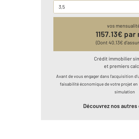
vos mensualit
1157.13
€ par
(Dont
40.13
€ d’assu
Crédit immobilier si
et premiers calc
Avant de vous engager dans l’acquisition d’u
faisabilité économique de votre projet en 
simulation
Découvrez nos autres 