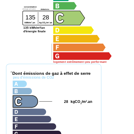
consommation
(énergie primaire)
émissions
135
28
2
2
kg CO
/m
.an
kWh/m
.an
2
135 kWh/m²/an
d'énergie finale
logement extrêmement peu performant
Dont émissions de gaz à effet de serre
*
peu d'émissions de CO2
28
kgCO
/m
.an
2
2