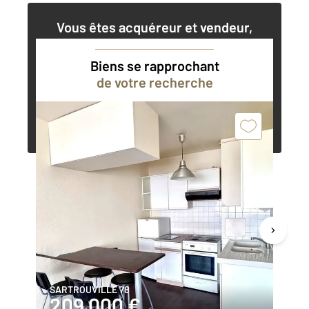
Vous êtes acquéreur et vendeur,
nos agents immobiliers peuvent vous
accompagner dans vos projets
Biens se rapprochant
de votre recherche
Contacter l'agence
Demander une estimation
SARTROUVILLE 78
CO
209 000 €
2