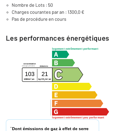
Nombre de Lots : 50
Charges courantes par an : 1300,0 €
Pas de procédure en cours
Les performances énergétiques
logement extrêmement performant
consommation
(énergie primaire)
émissions
103
21
2
2
kg CO
/m
.an
kWh/m
.an
2
logement extrêmement peu performant
Dont émissions de gaz à effet de serre
*