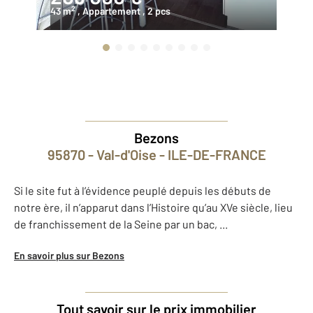
2
43 m
, Appartement
, 2 pcs
37
Bezons
95870 - Val-d'Oise - ILE-DE-FRANCE
Si le site fut à l’évidence peuplé depuis les débuts de
notre ère, il n’apparut dans l’Histoire qu’au XVe siècle, lieu
de franchissement de la Seine par un bac, ...
En savoir plus sur Bezons
Tout savoir sur le prix immobilier